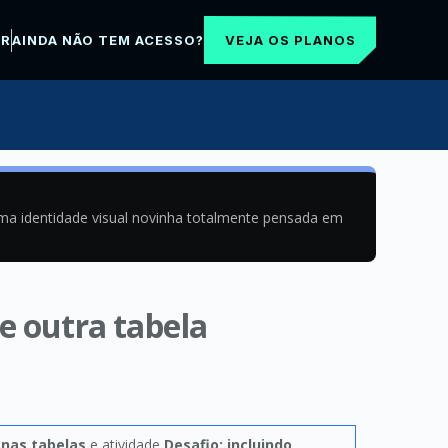
VEJA OS PLANOS
AR
AINDA NÃO TEM ACESSO?
uma identidade visual novinha totalmente pensada em
de outra tabela
 nas tabelas
e atividade
Desafio: incluindo