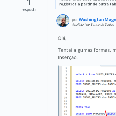
1
registros a partir de outra ta
resposta
Washington Mage
por
Analista I de Banco de Dados
Olá,
Tentei algumas formas, m
Inserção.