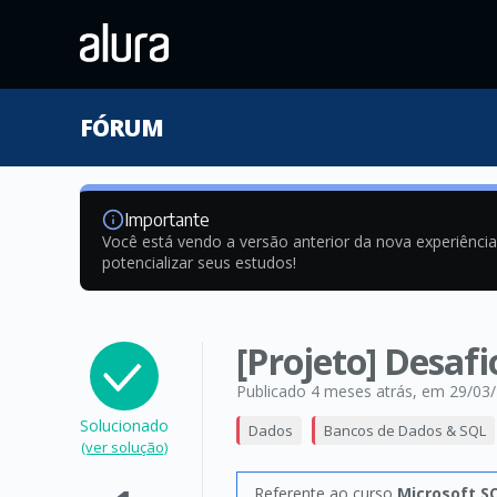
FÓRUM
Importante
Você está vendo a versão anterior da nova experiênci
potencializar seus estudos!
[Projeto] Desafi
Publicado 4 meses atrás
, em 29/03
Solucionado
Dados
Bancos de Dados & SQL
(ver solução)
Referente ao curso
Microsoft S