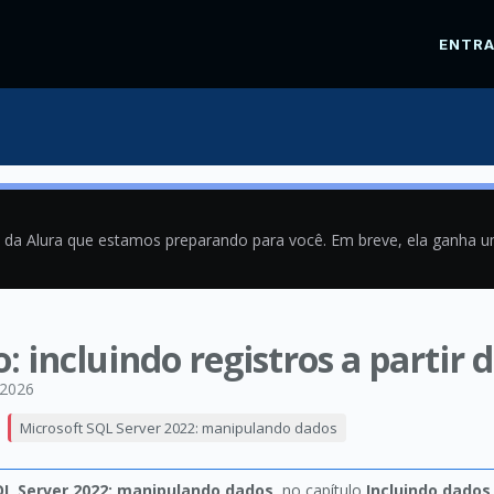
ENTR
a da Alura que estamos preparando para você. Em breve, ela ganha 
o: incluindo registros a partir 
/2026
Microsoft SQL Server 2022: manipulando dados
QL Server 2022: manipulando dados
, no capítulo
Incluindo dados