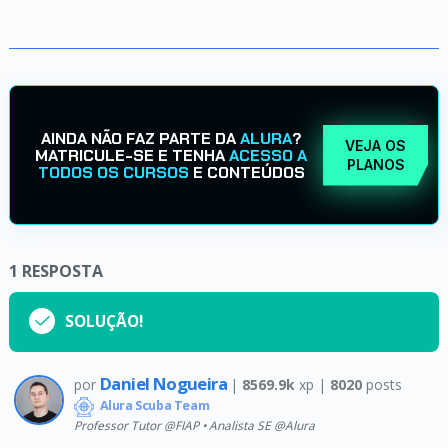
AINDA NÃO FAZ PARTE DA
ALURA
?
VEJA OS
MATRICULE-SE E TENHA
ACESSO A
PLANOS
TODOS OS CURSOS
E CONTEÚDOS
1
RESPOSTA
SOLUÇÃO!
Daniel Nogueira
por
|
8569.9k
xp |
8020
posts
Alura Scuba Team
Professor Tutor @FIAP • Analista SE @Alura