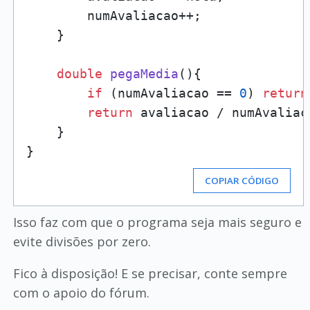
        numAvaliacao++;

    }

double
pegaMedia
()
{

if
 (numAvaliacao == 
0
) 
return
return
 avaliacao / numAvaliaca
    }

COPIAR CÓDIGO
Isso faz com que o programa seja mais seguro e
evite divisões por zero.
Fico à disposição! E se precisar, conte sempre
com o apoio do fórum.