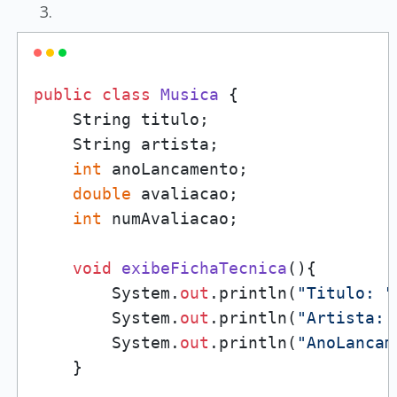
public
class
Musica
 {

    String titulo;

    String artista;

int
 anoLancamento;

double
 avaliacao;

int
 numAvaliacao;

void
exibeFichaTecnica
()
{

        System.
out
.println(
"Titulo: "
        System.
out
.println(
"Artista: 
        System.
out
.println(
"AnoLancam
    }
