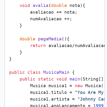
void
avalia
(
double
 nota
)
{

        avaliacao += nota;

        numAvaliacao ++;

    }

double
pegaMedia
()
{

return
 avaliacao/numAvaliacao;
    }

}

public
class
MusicaMain
 {

public
static
void
main
(
String[] 
        Musica musica1 = 
new
 Musica();
        musica1.titulo = 
"You Are My 
        musica1.artista = 
"Johnny Cas
        musica1.anoLancamento = 
1999
;
