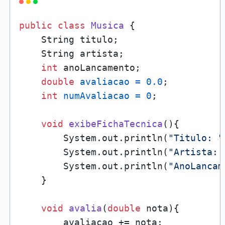
public
class
Musica
 {

    String titulo;

    String artista;

int
 anoLancamento;

double
avaliacao
=
0.0
;

int
numAvaliacao
=
0
;

void
exibeFichaTecnica
()
{

        System.out.println(
"Titulo: "
        System.out.println(
"Artista: 
        System.out.println(
"AnoLancam
    }

void
avalia
(
double
 nota)
{

        avaliacao += nota;
