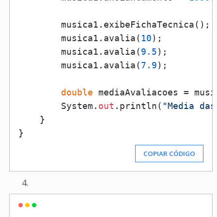
        musica1.exibeFichaTecnica();

        musica1.avalia(
10
);

        musica1.avalia(
9.5
);

        musica1.avalia(
7.9
);

double
 mediaAvaliacoes = musi
        System.
out
.println(
"Media das
    }

COPIAR CÓDIGO