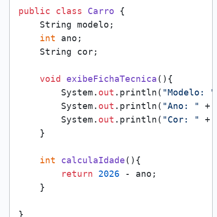
public
class
Carro
 {

    String modelo;

int
 ano;

    String cor;

void
exibeFichaTecnica
()
{

        System.
out
.println(
"Modelo: "
        System.
out
.println(
"Ano: "
 + 
        System.
out
.println(
"Cor: "
 + 
    }

int
calculaIdade
()
{

return
2026
 - ano;

    }

}
