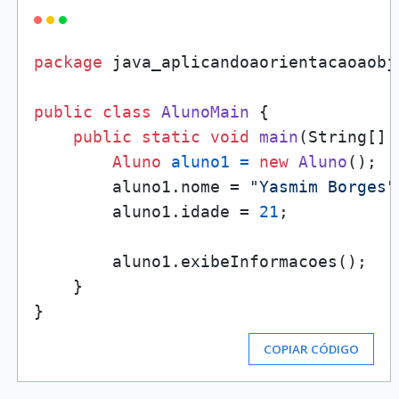
package
 java_aplicandoaorientacaoaobj
public
class
AlunoMain
 {

public
static
void
main
(String[] 
Aluno
aluno1
=
new
Aluno
();

        aluno1.nome = 
"Yasmim Borges"
        aluno1.idade = 
21
;

        aluno1.exibeInformacoes();

    }

COPIAR CÓDIGO