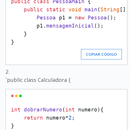
public
class
PessoaMain
 {

public
static
void
main
(
String
[] 
Pessoa
 p1 = 
new
Pessoa
();

        p1.
mensagemInicial
();

    }

COPIAR CÓDIGO
2.
`public class Calculadora {
int
dobrarNumero
(
int
 numero)
{

return
 numero*
2
;
