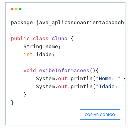
package java_aplicandoaorientacaoaobj
public
class
Aluno
 {

    String nome;

int
 idade;

void
exibeInformacoes
()
{

        System.
out
.println(
"Nome: "
 +
        System.
out
.println(
"Idade: "
 
    }

COPIAR CÓDIGO