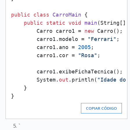
public
class
CarroMain
 {

public
static
void
main
(
String[] 
        Carro carro1 = 
new
 Carro();

        carro1.modelo = 
"Ferrari"
;

        carro1.ano = 
2005
;

        carro1.cor = 
"Rosa"
;

        carro1.exibeFichaTecnica();

        System.
out
.println(
"Idade do 
    }

COPIAR CÓDIGO
`