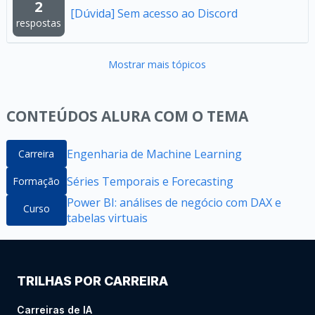
2
[Dúvida] Sem acesso ao Discord
respostas
Mostrar mais tópicos
CONTEÚDOS ALURA COM O TEMA
Engenharia de Machine Learning
Carreira
Séries Temporais e Forecasting
Formação
Power BI: análises de negócio com DAX e
Curso
tabelas virtuais
TRILHAS POR CARREIRA
Carreiras de IA