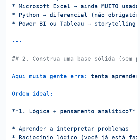
*
Microsoft
Excel
→
ainda
MUITO
usado
*
Python
→
diferencial
(não
obrigatór
*
Power
BI
ou
Tableau
→
storytelling
## 2. Construa uma base sólida (sem p
Aqui muita gente erra:
tenta
aprender
Ordem ideal:
**1.
Lógica
+
pensamento
analítico**
*
Aprender
a
interpretar
problemas
*
Raciocínio
lógico
(você
já
está
faz