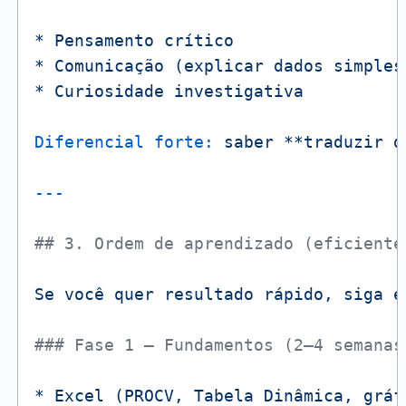
*
Pensamento
crítico
*
Comunicação
(explicar
dados
simples
*
Curiosidade
investigativa
Diferencial forte:
saber
**traduzir
d
## 3. Ordem de aprendizado (eficiente
Se
você
quer
resultado
rápido,
siga
e
### Fase 1 – Fundamentos (2–4 semanas
*
Excel
(PROCV,
Tabela
Dinâmica,
gráf