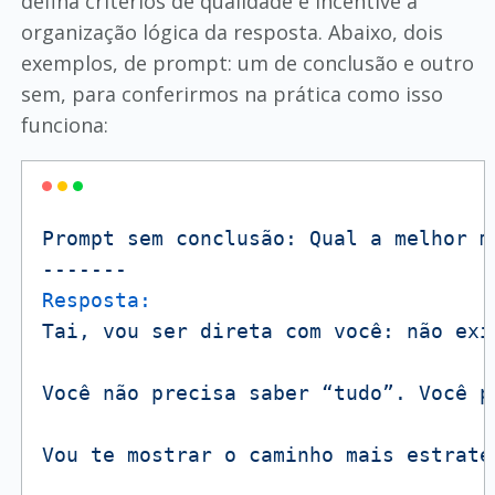
defina critérios de qualidade e incentive a
organização lógica da resposta. Abaixo, dois
exemplos, de prompt: um de conclusão e outro
sem, para conferirmos na prática como isso
funciona:
Prompt
sem
conclusão:
Qual
a
melhor
m
-------
Resposta:
Tai,
vou
ser
direta
com
você:
não
exi
Você
não
precisa
saber
“tudo”.
Você
p
Vou
te
mostrar
o
caminho
mais
estraté