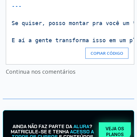
Se
quiser,
posso
montar
pra
você
um
*
E
aí
a
gente
transforma
isso
em
um
pl
COPIAR CÓDIGO
Continua nos comentários
AINDA NÃO FAZ PARTE DA
ALURA
?
VEJA OS
MATRICULE-SE E TENHA
ACESSO A
PLANOS
TODOS OS CURSOS
E CONTEÚDOS