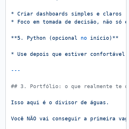
*
Criar
dashboards
simples
e
claros
*
Foco
em
tomada
de
decisão,
não
só
e
**5️.
Python
(opcional
no
início)**
*
Use
depois
que
estiver
confortável
## 3. Portfólio: o que realmente te d
Isso
aqui
é
o
divisor
de
águas.
Você
NÃO
vai
conseguir
a
primeira
vag