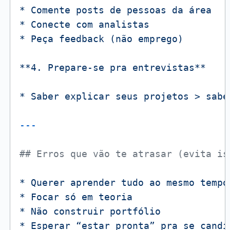
*
Comente
posts
de
pessoas
da
área
*
Conecte
com
analistas
*
Peça
feedback
(não
emprego)
**4.
Prepare-se
pra
entrevistas**
*
Saber
explicar
seus
projetos
>
sabe
## Erros que vão te atrasar (evita is
*
Querer
aprender
tudo
ao
mesmo
tempo
*
Focar
só
em
teoria
*
Não
construir
portfólio
*
Esperar
“estar
pronta”
pra
se
candi