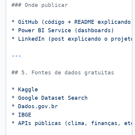
### Onde publicar
*
GitHub
(código
+
README
explicando)
*
Power
BI
Service
(dashboards)
*
LinkedIn
(post
explicando
o
projeto
## 5. Fontes de dados gratuitas
*
Kaggle
*
Google
Dataset
Search
*
Dados.gov.br
*
IBGE
*
APIs
públicas
(clima,
finanças,
etc