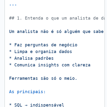
## 1. Entenda o que um analista de da
Um
analista
não
é
só
alguém
que
sabe
*
Faz
perguntas
de
negócio
*
Limpa
e
organiza
dados
*
Analisa
padrões
*
Comunica
insights
com
clareza
Ferramentas
são
só
o
meio.
As principais:
*
SQL
→
indispensável