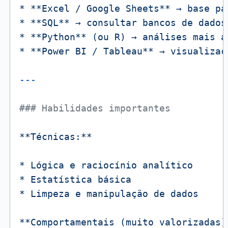
*
**Excel
/
Google
Sheets**
→
base
pa
*
**SQL**
→
consultar
bancos
de
dados
*
**Python**
(ou
R)
→
análises
mais
a
*
**Power
BI
/
Tableau**
→
visualizaç
### Habilidades importantes
**Técnicas:**
*
Lógica
e
raciocínio
analítico
*
Estatística
básica
*
Limpeza
e
manipulação
de
dados
**Comportamentais
(muito
valorizadas)