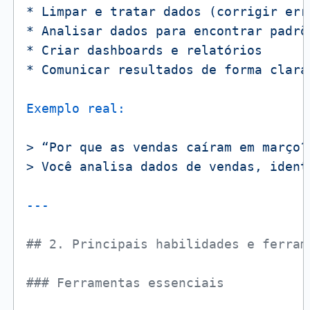
*
Limpar
e
tratar
dados
(corrigir
err
*
Analisar
dados
para
encontrar
padrõ
*
Criar
dashboards
e
relatórios
*
Comunicar
resultados
de
forma
clara
Exemplo real:
>
“Por
que
as
vendas
caíram
em
março?
>
Você
analisa
dados
de
vendas,
ident
## 2. Principais habilidades e ferram
### Ferramentas essenciais