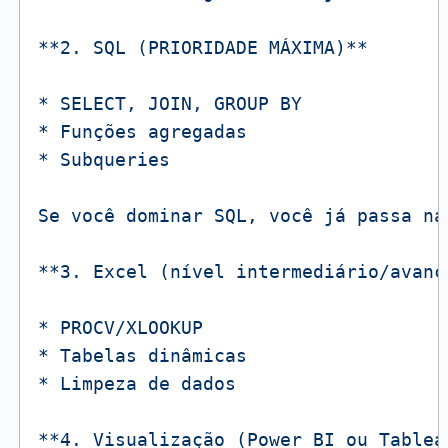
**2️.
SQL
(PRIORIDADE
MÁXIMA)**
*
SELECT,
JOIN,
GROUP
BY
*
Funções
agregadas
*
Subqueries
Se
você
dominar
SQL,
você
já
passa
na
**3️.
Excel
(nível
intermediário/avanç
*
PROCV/XLOOKUP
*
Tabelas
dinâmicas
*
Limpeza
de
dados
**4️.
Visualização
(Power
BI
ou
Tablea