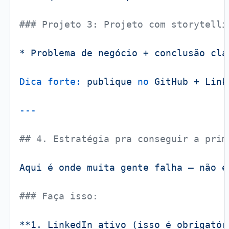
### Projeto 3: Projeto com storytelli
*
Problema
de
negócio
+
conclusão
cla
Dica forte:
publique
no
GitHub
+
Link
## 4. Estratégia pra conseguir a prim
Aqui
é
onde
muita
gente
falha
—
não
é
### Faça isso:
**1.
LinkedIn
ativo
(isso
é
obrigatór