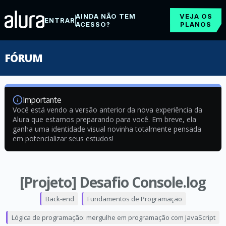
AINDA NÃO TEM
VEJA OS
ENTRAR
ACESSO?
PLANOS
FÓRUM
Importante
Você está vendo a versão anterior da nova experiência da
Alura que estamos preparando para você. Em breve, ela
ganha uma identidade visual novinha totalmente pensada
em potencializar seus estudos!
[Projeto] Desafio Console.log
Back-end
Fundamentos de Programação
Lógica de programação: mergulhe em programação com JavaScript