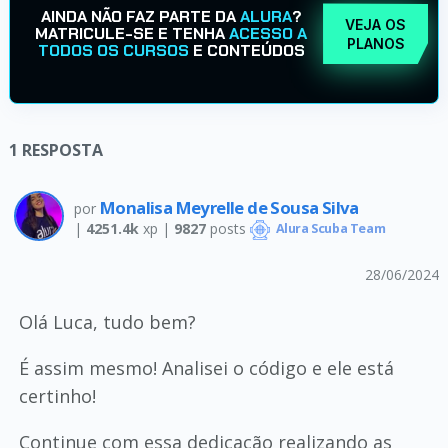
AINDA NÃO FAZ PARTE DA
ALURA
?
VEJA OS
MATRICULE-SE E TENHA
ACESSO A
PLANOS
TODOS OS CURSOS
E CONTEÚDOS
1
RESPOSTA
Monalisa Meyrelle de Sousa Silva
por
|
4251.4k
xp |
9827
posts
Alura Scuba Team
28/06/2024
Olá Luca, tudo bem?
É assim mesmo! Analisei o código e ele está
certinho!
Continue com essa dedicação realizando as