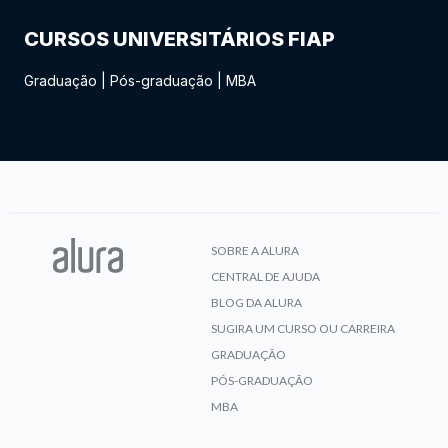
CURSOS UNIVERSITÁRIOS FIAP
Graduação
|
Pós-graduação
|
MBA
SOBRE A ALURA
CENTRAL DE AJUDA
BLOG DA ALURA
SUGIRA UM CURSO OU CARREIRA
GRADUAÇÃO
PÓS-GRADUAÇÃO
MBA