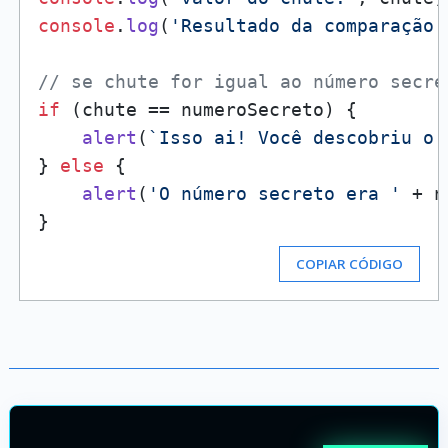
console
.
log
(
'Resultado da comparação:
// se chute for igual ao número secre
if
 (chute == numeroSecreto) {

alert
(
`Isso ai! Você descobriu o 
} 
else
 {

alert
(
'O número secreto era '
 + n
COPIAR CÓDIGO