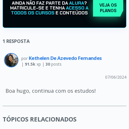
AINDA NÃO FAZ PARTE DA
ALURA
?
VEJA OS
MATRICULE-SE E TENHA
ACESSO A
PLANOS
TODOS OS CURSOS
E CONTEÚDOS
1
RESPOSTA
Kethelen De Azevedo Fernandes
por
|
91.5k
xp |
30
posts
07/06/2024
Boa hugo, continua com os estudos!
TÓPICOS RELACIONADOS