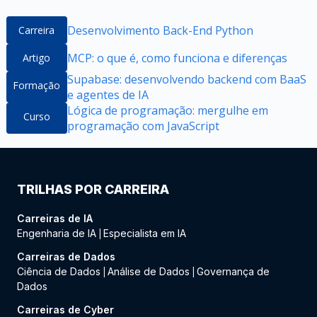
Desenvolvimento Back-End Python
Carreira
MCP: o que é, como funciona e diferenças
Artigo
Supabase: desenvolvendo backend com BaaS
Formação
e agentes de IA
Lógica de programação: mergulhe em
Curso
programação com JavaScript
TRILHAS POR CARREIRA
Carreiras de IA
Engenharia de IA
Especialista em IA
|
Carreiras de Dados
Ciência de Dados
Análise de Dados
Governança de
|
|
Dados
Carreiras de Cyber