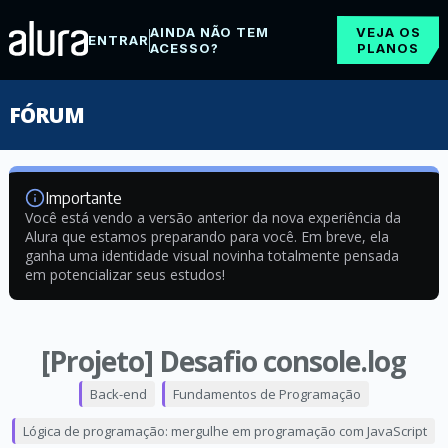
AINDA NÃO TEM
VEJA OS
ENTRAR
ACESSO?
PLANOS
FÓRUM
Importante
Você está vendo a versão anterior da nova experiência da
Alura que estamos preparando para você. Em breve, ela
ganha uma identidade visual novinha totalmente pensada
em potencializar seus estudos!
[Projeto] Desafio console.log
Back-end
Fundamentos de Programação
Lógica de programação: mergulhe em programação com JavaScript