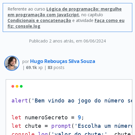
Referente ao curso
Lógica de programação: mergulhe
em programação com JavaScript
, no capítulo
Condicionais e concatenação
e atividade
Faça como eu
fiz: console.log
Publicado 2 anos atrás
, em 06/06/2024
Hugo Rebouças Silva Souza
por
|
69.1k
xp |
83
posts
alert
(
'Bem vindo ao jogo do número se
let
 numeroSecreto = 
9
let
 chute = 
prompt
(
'Escolha um número
console
.
log
(
'valor do chute:'