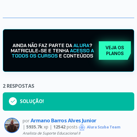
AINDA NÃO FAZ PARTE DA
ALURA
?
VEJA OS
MATRICULE-SE E TENHA
ACESSO A
PLANOS
TODOS OS CURSOS
E CONTEÚDOS
2
RESPOSTAS
SOLUÇÃO!
Armano Barros Alves Junior
por
|
5935.7k
xp |
12542
posts
Alura Scuba Team
Analista de Suporte Educacional II