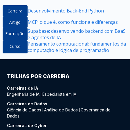
Desenvolvimento Back-End Python
Carreira
MCP: o que é, como funciona e diferenças
Artigo
Supabase: desenvolvendo backend com BaaS
Formação
e agentes de IA
Pensamento computacional: fundamentos da
Curso
computação e lógica de programação
TRILHAS POR CARREIRA
Carreiras de IA
Engenharia de IA
Especialista em IA
|
Carreiras de Dados
Ciência de Dados
Análise de Dados
Governança de
|
|
Dados
Carreiras de Cyber