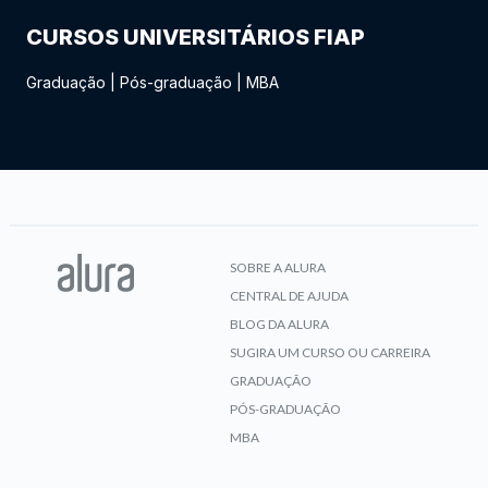
CURSOS UNIVERSITÁRIOS FIAP
Graduação
|
Pós-graduação
|
MBA
SOBRE A ALURA
CENTRAL DE AJUDA
BLOG DA ALURA
SUGIRA UM CURSO OU CARREIRA
GRADUAÇÃO
PÓS-GRADUAÇÃO
MBA