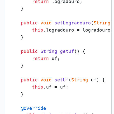
return
 logradouro;

    }

public
void
setLogradouro
(
String
 
this
.
logradouro
 = logradouro;

    }

public
String
getUf
(
) {

return
 uf;

    }

public
void
setUf
(
String
 uf
) {

this
.
uf
 = uf;

    }

@Override