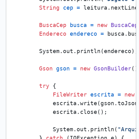
String
cep
=
 leitura.nextLine(
BuscaCep
busca
=
new
BuscaCep
Endereco
endereco
=
 busca.bus
        System.out.println(endereco);

Gson
gson
=
new
GsonBuilder
()
try
 {

FileWriter
escrita
=
new
            escrita.write(gson.toJson(
            escrita.close();

            System.out.println(
"Arqui
        } 
catch
 (IOException e) {
