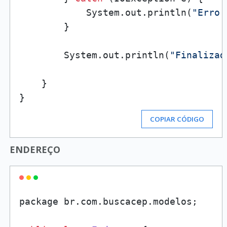
            System.out.println(
"Erro 
        }

        System.out.println(
"Finalizad
    }

COPIAR CÓDIGO
ENDEREÇO
package br.
com
.
buscacep
.
modelos
;
