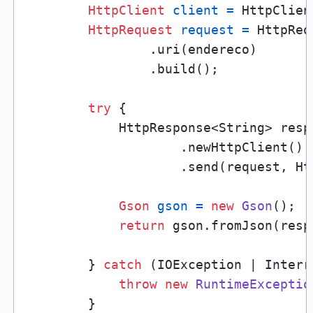
HttpClient
client
=
 HttpClien
HttpRequest
request
=
 HttpReq
                .uri(endereco)

                .build();

try
 {

            HttpResponse<String> resp
                    .newHttpClient()

                    .send(request, Ht
Gson
gson
=
new
Gson
();

return
 gson.fromJson(resp
        } 
catch
 (IOException | Interr
throw
new
RuntimeExceptio
        }
