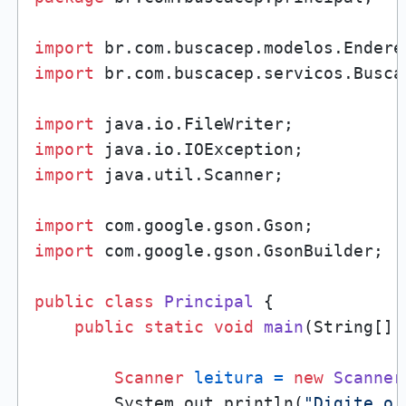
import
import
 br.com.buscacep.servicos.BuscaC
import
import
import
 java.util.Scanner;

import
import
 com.google.gson.GsonBuilder;

public
class
Principal
 {

public
static
void
main
(String[] 
Scanner
leitura
=
new
Scanner
        System.out.println(
"Digite o 