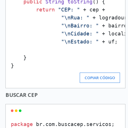
public
String
toString
(
) {

return
"CEP: "
 + cep +

"\nRua: "
 + logradouro
"\nBairro: "
 + bairro 
"\nCidade: "
 + locali
"\nEstado: "
 + uf;

    }

COPIAR CÓDIGO
BUSCAR CEP
package
 br.com.buscacep.servicos;
