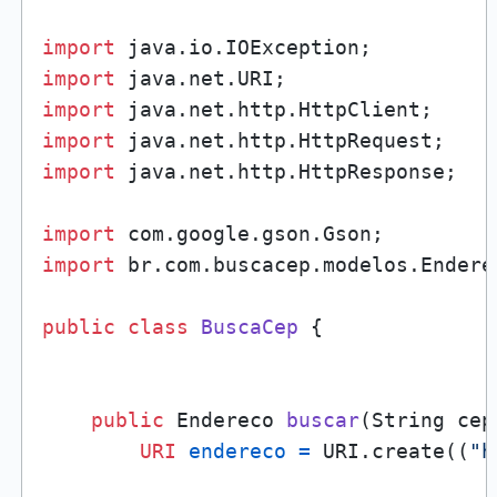
import
import
import
import
import
 java.net.http.HttpResponse;

import
import
 br.com.buscacep.modelos.Enderec
public
class
BuscaCep
 {

public
 Endereco 
buscar
(String cep
URI
endereco
=
 URI.create((
"h