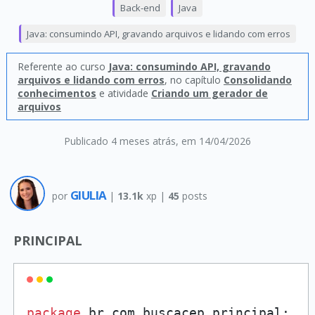
Back-end
Java
Java: consumindo API, gravando arquivos e lidando com erros
Referente ao curso
Java: consumindo API, gravando
arquivos e lidando com erros
, no capítulo
Consolidando
conhecimentos
e atividade
Criando um gerador de
arquivos
Publicado 4 meses atrás
, em 14/04/2026
GIULIA
por
|
13.1k
xp |
45
posts
PRINCIPAL
package
 br.com.buscacep.principal;
