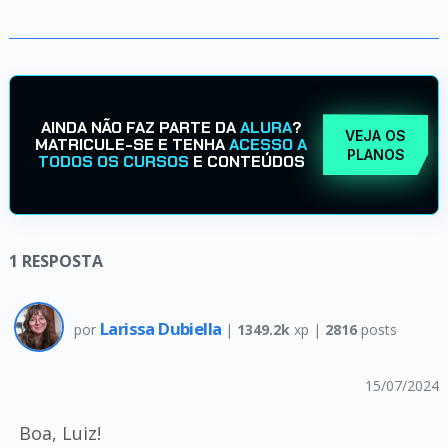
AINDA NÃO FAZ PARTE DA
ALURA
?
VEJA OS
MATRICULE-SE E TENHA
ACESSO A
PLANOS
TODOS OS CURSOS
E CONTEÚDOS
1
RESPOSTA
Larissa Dubiella
por
|
1349.2k
xp |
2816
posts
15/07/2024
Boa, Luiz!