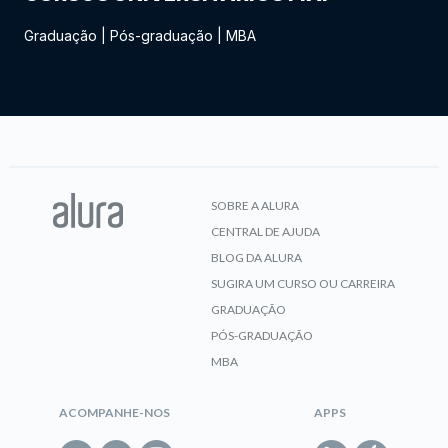
Graduação
|
Pós-graduação
|
MBA
SOBRE A ALURA
CENTRAL DE AJUDA
BLOG DA ALURA
SUGIRA UM CURSO OU CARREIRA
GRADUAÇÃO
PÓS-GRADUAÇÃO
MBA
ACOMPANHE-NOS
APPS