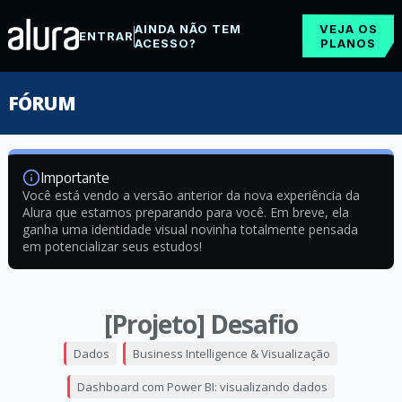
AINDA NÃO TEM
VEJA OS
ENTRAR
ACESSO?
PLANOS
FÓRUM
Importante
Você está vendo a versão anterior da nova experiência da
Alura que estamos preparando para você. Em breve, ela
ganha uma identidade visual novinha totalmente pensada
em potencializar seus estudos!
[Projeto] Desafio
Dados
Business Intelligence & Visualização
Dashboard com Power BI: visualizando dados