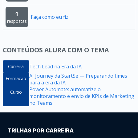
1
Faça como eu fiz
respostas
CONTEÚDOS ALURA COM O TEMA
Tech Lead na Era da IA
Carreira
AI Journey da StartSe — Preparando times
Formação
para a era da IA
Power Automate: automatize o
Curso
monitoramento e envio de KPIs de Marketing
no Teams
TRILHAS POR CARREIRA