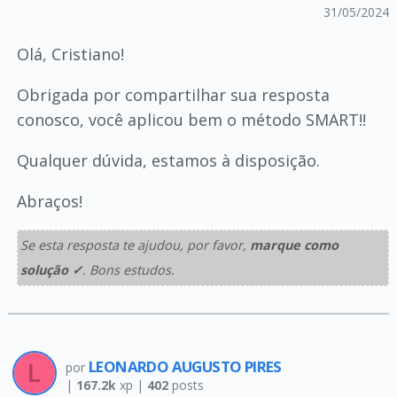
31/05/2024
Olá, Cristiano!
Obrigada por compartilhar sua resposta
conosco, você aplicou bem o método SMART!!
Qualquer dúvida, estamos à disposição.
Abraços!
Se esta resposta te ajudou, por favor,
marque como
solução ✓
. Bons estudos.
LEONARDO AUGUSTO PIRES
por
|
167.2k
xp |
402
posts