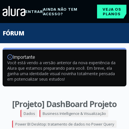
AINDA NÃO TEM
VEJA OS
ENTRAR
ACESSO?
PLANOS
FÓRUM
Importante
Você está vendo a versão anterior da nova experiência da
Alura que estamos preparando para você. Em breve, ela
ganha uma identidade visual novinha totalmente pensada
em potencializar seus estudos!
[Projeto] DashBoard Projeto
Dados
Business Intelligence & Visualização
Power BI Desktop: tratamento de dados no Power Query