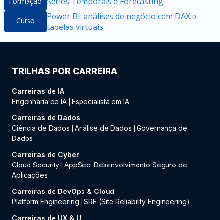
Séries Temporais e Forecasting
Formação
Power BI: análises de negócio com DAX e
Curso
tabelas virtuais
TRILHAS POR CARREIRA
Carreiras de IA
Engenharia de IA
Especialista em IA
|
Carreiras de Dados
Ciência de Dados
Análise de Dados
Governança de
|
|
Dados
Carreiras de Cyber
Cloud Security
AppSec: Desenvolvimento Seguro de
|
Aplicações
Carreiras de DevOps & Cloud
Platform Engineering
SRE (Site Reliability Engineering)
|
Carreiras de UX & UI