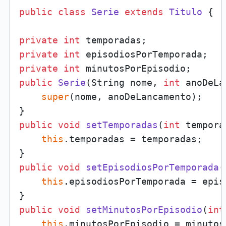
public
class
Serie
extends
Titulo
 {

private
int
private
int
private
int
public
Serie
(String nome, 
int
 anoDeLa
super
(nome, anoDeLancamento);

public
void
setTemporadas
(
int
 tempora
this
.temporadas = temporadas;

public
void
setEpisodiosPorTemporada
(
this
.episodiosPorTemporada = epis
public
void
setMinutosPorEpisodio
(
int
this
.minutosPorEpisodio = minutos