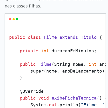
nas classes filhas.
public
class
Filme
extends
Titulo
 {

private
int
 duracaoEmMinutos;

public
Filme
(
String nome, 
int
 ano
        super(nome, anoDeLancamento);

    }

    @Override

public
void
exibeFichaTecnica
()
 {

        System.
out
.println(
"Filme: "
 