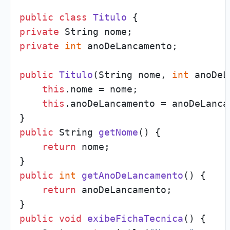
public
class
Titulo
private
private
int
 anoDeLancamento;

public
Titulo
(
String nome, 
int
 anoDeL
this
.nome = nome;

this
.anoDeLancamento = anoDeLancam
public
 String 
getNome
()
 {

return
 nome;

public
int
getAnoDeLancamento
()
 {

return
 anoDeLancamento;

public
void
exibeFichaTecnica
()
 {
