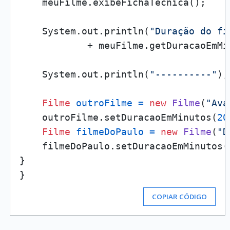
    meuFilme.exibeFichaTecnica();

    System.out.println(
"Duração do fi
            + meuFilme.getDuracaoEmMin
    System.out.println(
"----------"
);

Filme
outroFilme
=
new
Filme
(
"Ava
    outroFilme.setDuracaoEmMinutos(
20
Filme
filmeDoPaulo
=
new
Filme
(
"D
    filmeDoPaulo.setDuracaoEmMinutos(
}

COPIAR CÓDIGO