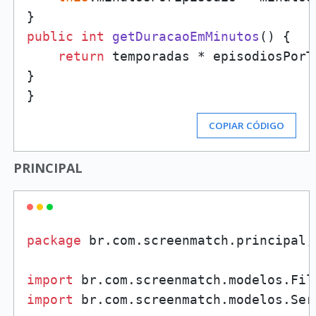
public
int
getDuracaoEmMinutos
()
 {

return
 temporadas * episodiosPorT
}

COPIAR CÓDIGO
PRINCIPAL
package
 br.com.screenmatch.principal;

import
import
 br.com.screenmatch.modelos.Seri