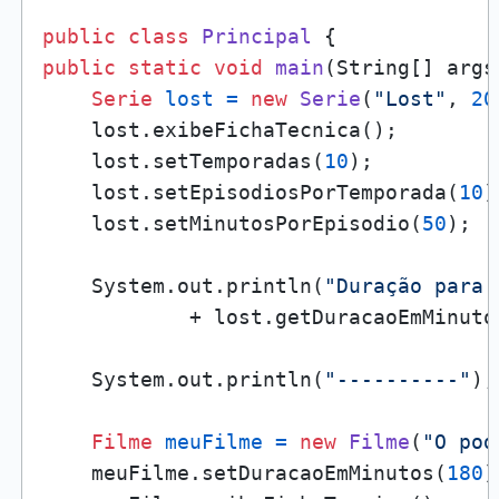
public
class
Principal
public
static
void
main
(String[] args
Serie
lost
=
new
Serie
(
"Lost"
, 
20
    lost.exibeFichaTecnica();

    lost.setTemporadas(
10
);

    lost.setEpisodiosPorTemporada(
10
)
    lost.setMinutosPorEpisodio(
50
);

    System.out.println(
"Duração para 
            + lost.getDuracaoEmMinutos
    System.out.println(
"----------"
);

Filme
meuFilme
=
new
Filme
(
"O pod
    meuFilme.setDuracaoEmMinutos(
180
)