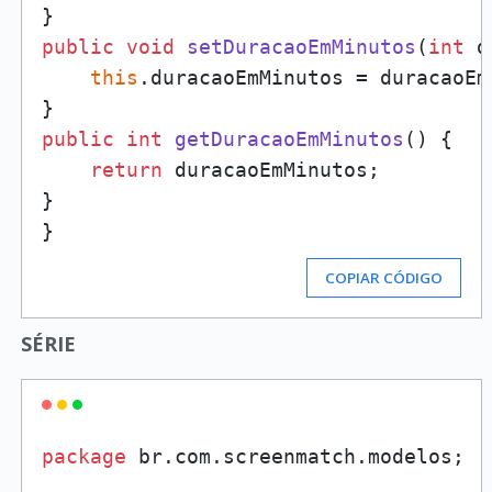
public
void
setDuracaoEmMinutos
(
int
 d
this
.duracaoEmMinutos = duracaoEmM
public
int
getDuracaoEmMinutos
()
 {

return
 duracaoEmMinutos;

}

COPIAR CÓDIGO
SÉRIE
package
 br.com.screenmatch.modelos;
