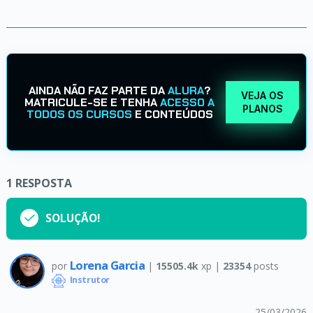
AINDA NÃO FAZ PARTE DA
ALURA
?
VEJA OS
MATRICULE-SE E TENHA
ACESSO A
PLANOS
TODOS OS CURSOS
E CONTEÚDOS
1
RESPOSTA
SOLUÇÃO!
Lorena Garcia
por
|
15505.4k
xp |
23354
posts
Instrutor
25/03/2026