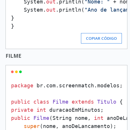
    System.
out
.println(
"Nome: "
 + nom
    System.
out
.println(
"Ano de lançam
}

COPIAR CÓDIGO
FILME
package
 br.com.screenmatch.modelos;

public
class
Filme
extends
Titulo
private
int
public
Filme
(String nome, 
int
 anoDeLa
super
(nome, anoDeLancamento);
