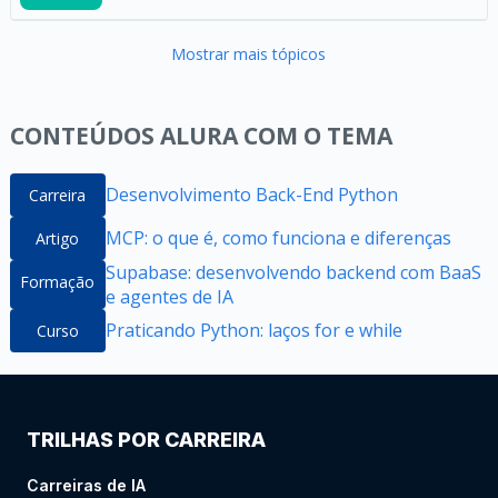
Mostrar mais tópicos
CONTEÚDOS ALURA COM O TEMA
Desenvolvimento Back-End Python
Carreira
MCP: o que é, como funciona e diferenças
Artigo
Supabase: desenvolvendo backend com BaaS
Formação
e agentes de IA
Praticando Python: laços for e while
Curso
TRILHAS POR CARREIRA
Carreiras de IA