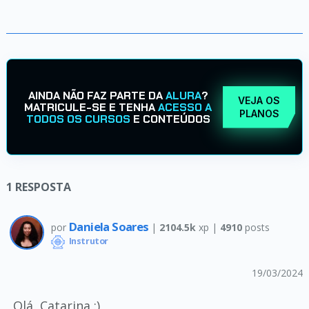
AINDA NÃO FAZ PARTE DA
ALURA
?
VEJA OS
MATRICULE-SE E TENHA
ACESSO A
PLANOS
TODOS OS CURSOS
E CONTEÚDOS
1
RESPOSTA
Daniela Soares
por
|
2104.5k
xp |
4910
posts
Instrutor
19/03/2024
Olá, Catarina :)