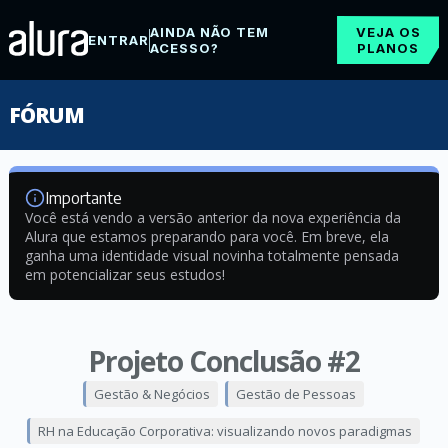
AINDA NÃO TEM
VEJA OS
ENTRAR
ACESSO?
PLANOS
FÓRUM
Importante
Você está vendo a versão anterior da nova experiência da
Alura que estamos preparando para você. Em breve, ela
ganha uma identidade visual novinha totalmente pensada
em potencializar seus estudos!
Projeto Conclusão #2
Gestão & Negócios
Gestão de Pessoas
RH na Educação Corporativa: visualizando novos paradigmas