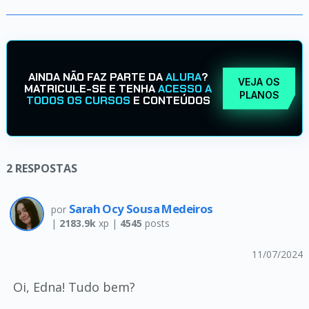
AINDA NÃO FAZ PARTE DA
ALURA
?
VEJA OS
MATRICULE-SE E TENHA
ACESSO A
PLANOS
TODOS OS CURSOS
E CONTEÚDOS
2
RESPOSTAS
Sarah Ocy Sousa Medeiros
por
|
2183.9k
xp |
4545
posts
11/07/2024
Oi, Edna! Tudo bem?