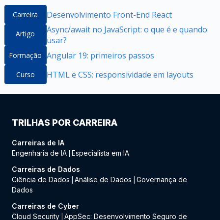
Desenvolvimento Front-End React
Carreira
Async/await no JavaScript: o que é e quando
Artigo
usar?
Angular 19: primeiros passos
Formação
HTML e CSS: responsividade em layouts
Curso
TRILHAS POR CARREIRA
Carreiras de IA
Engenharia de IA
Especialista em IA
|
Carreiras de Dados
Ciência de Dados
Análise de Dados
Governança de
|
|
Dados
Carreiras de Cyber
Cloud Security
AppSec: Desenvolvimento Seguro de
|