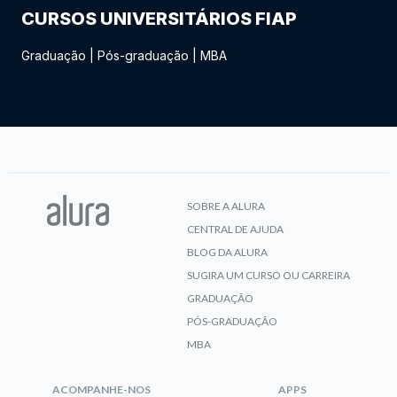
CURSOS UNIVERSITÁRIOS FIAP
Graduação
|
Pós-graduação
|
MBA
SOBRE A ALURA
CENTRAL DE AJUDA
BLOG DA ALURA
SUGIRA UM CURSO OU CARREIRA
GRADUAÇÃO
PÓS-GRADUAÇÃO
MBA
ACOMPANHE-NOS
APPS