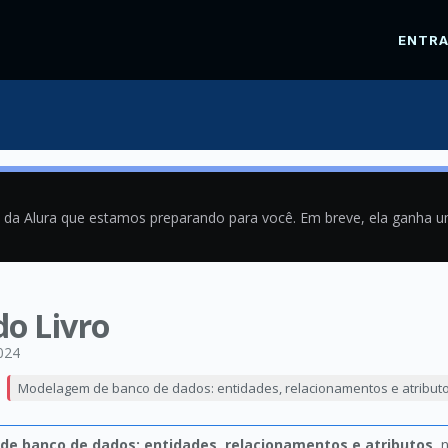
ENTR
a da Alura que estamos preparando para você. Em breve, ela ganha 
do Livro
024
Modelagem de banco de dados: entidades, relacionamentos e atribut
e banco de dados: entidades, relacionamentos e atributos
, 