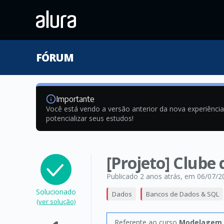
FÓRUM
Importante
Você está vendo a versão anterior da nova experiênci
potencializar seus estudos!
[Projeto] Clube 
Publicado 2 anos atrás
, em 06/07/2
Solucionado
Dados
Bancos de Dados & SQL
(ver solução)
Referente ao curso
Modelagem d