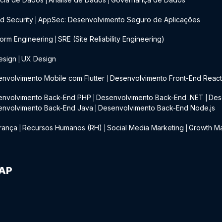
|
|
d Security
AppSec: Desenvolvimento Seguro de Aplicações
|
form Engineering
SRE (Site Reliability Engineering)
|
esign
UX Design
|
nvolvimento Mobile com Flutter
Desenvolvimento Front-End Reac
|
envolvimento Back-End PHP
Desenvolvimento Back-End .NET
Des
|
|
envolvimento Back-End Java
Desenvolvimento Back-End Node.js
|
rança
Recursos Humanos (RH)
Social Media Marketing
Growth Ma
|
|
|
IAP