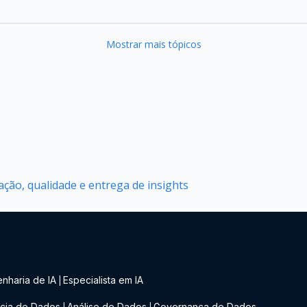
Mostrar mais tópicos
ção, qualidade e entrega de insights
nharia de IA
Especialista em IA
|
cia de Dados
Análise de Dados
Governança de Dados