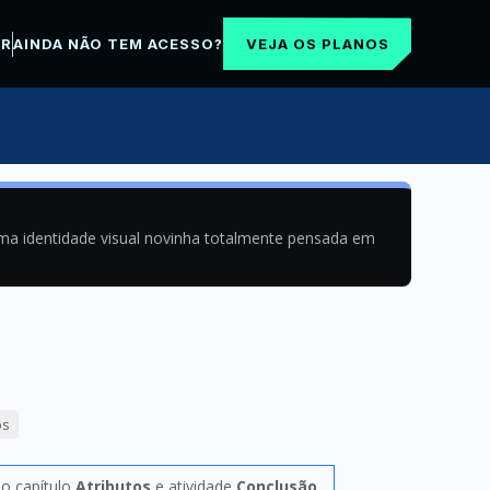
VEJA OS PLANOS
AR
AINDA NÃO TEM ACESSO?
uma identidade visual novinha totalmente pensada em
os
no capítulo
Atributos
e atividade
Conclusão