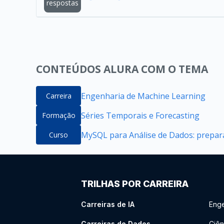
respostas
CONTEÚDOS ALURA COM O TEMA
Engenharia de Machine Learning
Carreira
Séries Temporais e Forecasting
Formação
MySQL para Análise de Dados: prepara
Curso
TRILHAS POR CARREIRA
Carreiras de IA
Enge
Carreiras de Dados
Ciên