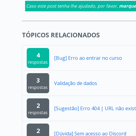
Caso este post tenha lhe ajudado, por favor,
marque
TÓPICOS RELACIONADOS
4
[Bug] Erro ao entrar no curso
respostas
3
Validação de dados
respostas
2
[Sugestão] Erro 404 | URL não exist
respostas
2
[Dúvida] Sem acesso ao Discord