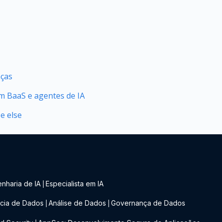
nças
 BaaS e agentes de IA
 e else
nharia de IA
Especialista em IA
|
cia de Dados
Análise de Dados
Governança de Dados
|
|