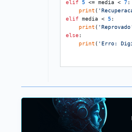
elif
5
 <= media < 
7
:

print
(
'Recuperac
elif
 media < 
5
:

print
(
'Reprovado
else
:

print
(
'Erro: Dig