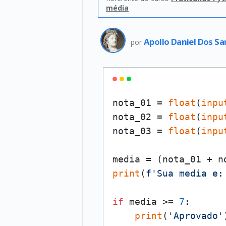
média
Apollo Daniel Dos S
por
nota_01 = 
float
(
inpu
nota_02 = 
float
(
inpu
nota_03 = 
float
(
inpu
media = (nota_01 + n
print
(
f'Sua media e:
if
 media >= 
7
:

print
(
'Aprovado'