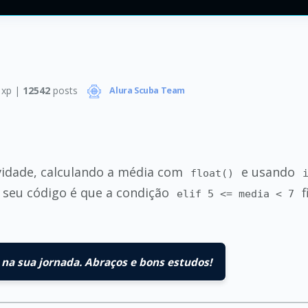
xp |
12542
posts
Alura Scuba Team
vidade, calculando a média com
e usando
float()
o seu código é que a condição
f
elif 5 <= media < 7
na sua jornada. Abraços e bons estudos!