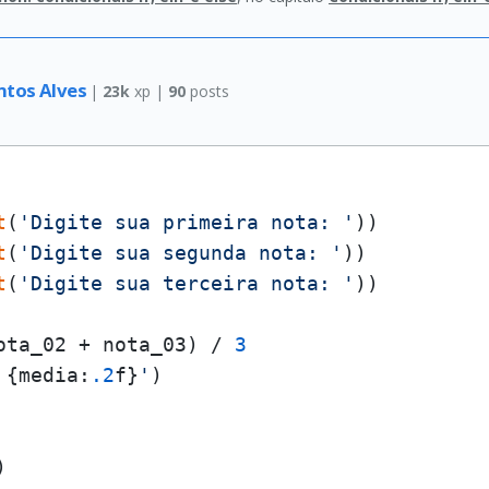
antos Alves
|
23k
xp |
90
posts
t
(
'Digite sua primeira nota: '
))

t
(
'Digite sua segunda nota: '
))

t
(
'Digite sua terceira nota: '
))

ota_02 + nota_03) / 
3
 
{media:
.2
f}
'
)
