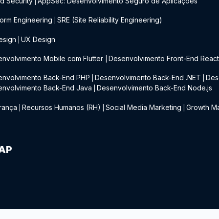
d Security
AppSec: Desenvolvimento Seguro de Aplicações
|
form Engineering
SRE (Site Reliability Engineering)
|
esign
UX Design
|
nvolvimento Mobile com Flutter
Desenvolvimento Front-End Reac
|
envolvimento Back-End PHP
Desenvolvimento Back-End .NET
Des
|
|
envolvimento Back-End Java
Desenvolvimento Back-End Node.js
|
rança
Recursos Humanos (RH)
Social Media Marketing
Growth Ma
|
|
|
IAP