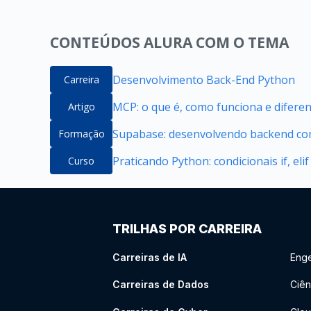
CONTEÚDOS ALURA COM O TEMA
Desenvolvimento Back-End Python
Carreira
MCP: o que é, como funciona e difere
Artigo
Supabase: desenvolvendo backend com
Formação
Praticando Python: condicionais if, elif
Curso
TRILHAS POR CARREIRA
Carreiras de IA
Enge
Carreiras de Dados
Ciên