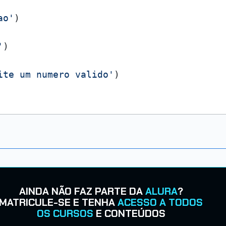
ao'
'
ite um numero valido'
AINDA NÃO FAZ PARTE DA
ALURA
?
MATRICULE-SE E TENHA
ACESSO A TODOS
OS CURSOS
E CONTEÚDOS