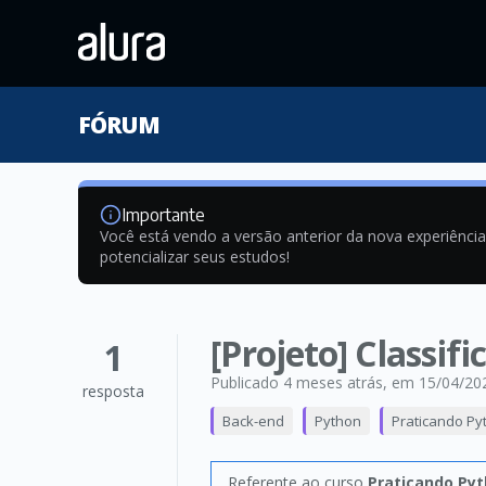
FÓRUM
Importante
Você está vendo a versão anterior da nova experiênci
potencializar seus estudos!
[Projeto] Classi
1
Publicado 4 meses atrás
, em 15/04/20
resposta
Back-end
Python
Praticando Pyth
Referente ao curso
Praticando Pyth