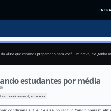
ENTR
a da Alura que estamos preparando para você. Em breve, ela ganha 
ficando estudantes por média
26
on: condicionais if, elif e else
on: condicionais if, elif e else
, no capítulo
Condicionais if, elif 