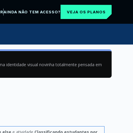
VEJA OS PLANOS
AR
AINDA NÃO TEM ACESSO?
uma identidade visual novinha totalmente pensada em
e else
e atividade
Classificando estudantes por