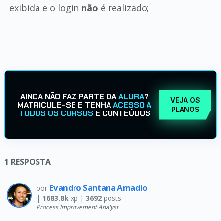
exibida e o login
não
é realizado;
AINDA NÃO FAZ PARTE DA
ALURA
?
VEJA OS
MATRICULE-SE E TENHA
ACESSO A
PLANOS
TODOS OS CURSOS
E CONTEÚDOS
1
RESPOSTA
Evandro Santana Amadio
por
|
1683.8k
xp |
3692
posts
Process Improvement Analyst