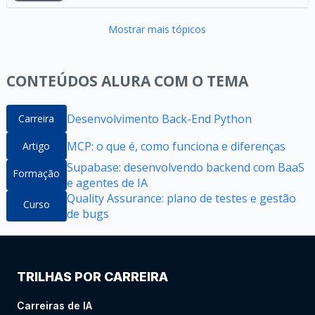
Mostrar mais tópicos
CONTEÚDOS ALURA COM O TEMA
Desenvolvimento Back-End Python
Carreira
MCP: o que é, como funciona e diferenças
Artigo
Supabase: desenvolvendo backend com BaaS
Formação
e agentes de IA
Quality Assurance: plano de testes e gestão
Curso
de bugs
TRILHAS POR CARREIRA
Carreiras de IA