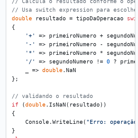
// Calcula o resultado conforme o ope
// Usa switch expression para escolhe
double
 resultado = tipoDaOperacao 
swi
{

'+'
 => primeiroNumero + segundoNum
'-'
 => primeiroNumero - segundoNum
'*'
 => primeiroNumero * segundoNum
'/'
 => segundoNumero != 
0
 ? prime
    _ => 
double
.NaN 

};

// validando o resultado
if
 (
double
.IsNaN(resultado))

{

    Console.WriteLine(
"Erro: operação