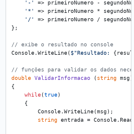
'-'
 => primeiroNumero - segundoNum
'*'
 => primeiroNumero * segundoNum
'/'
 => primeiroNumero / segundoNum
};

// exibe o resultado no console
Console.WriteLine(
$"Resultado: 
{resul
// funções para validar os dados nece
double
ValidarInformacao
 (
string
 msg
)
{

while
(
true
)

    {

        Console.WriteLine(msg);

string
 entrada = Console.ReadL