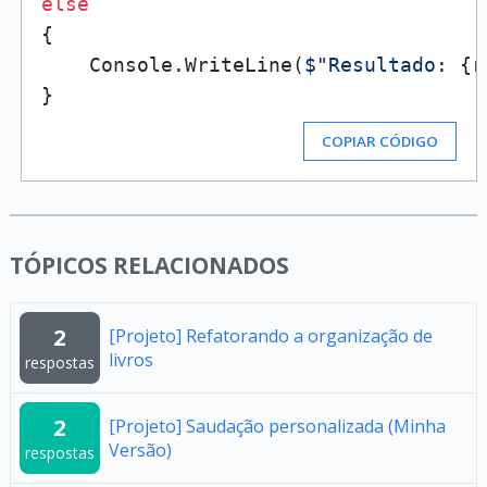
else
{

    Console.WriteLine(
$"Resultado: 
{r
COPIAR CÓDIGO
TÓPICOS RELACIONADOS
2
[Projeto] Refatorando a organização de
livros
respostas
2
[Projeto] Saudação personalizada (Minha
Versão)
respostas