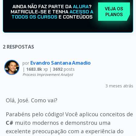
AINDA NÃO FAZ PARTE DA
ALURA
?
VEJA OS
MATRICULE-SE E TENHA
ACESSO A
PLANOS
TODOS OS CURSOS
E CONTEÚDOS
2
RESPOSTAS
Evandro Santana Amadio
por
|
1683.8k
xp |
3692
posts
Process Improvement Analyst
3 meses atrás
Olá, José. Como vai?
Parabéns pelo código! Você aplicou conceitos de
C#
muito modernos e demonstrou uma
excelente preocupação com a experiência do