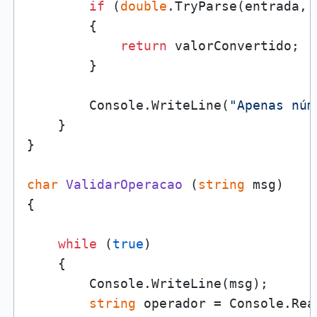
if
 (
double
.TryParse(entrada, 
        {

return
 valorConvertido;

        }

        Console.WriteLine(
"Apenas núm
    }

}

char
ValidarOperacao
 (
string
 msg
)
{

while
 (
true
)

    {

        Console.WriteLine(msg);

string
 operador = Console.Read