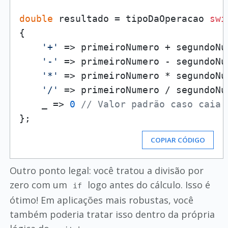
double
 resultado = tipoDaOperacao 
swi
{

'+'
 => primeiroNumero + segundoNum
'-'
 => primeiroNumero - segundoNum
'*'
 => primeiroNumero * segundoNum
'/'
 => primeiroNumero / segundoNum
    _ => 
0
// Valor padrão caso caia 
COPIAR CÓDIGO
Outro ponto legal: você tratou a divisão por
zero com um
logo antes do cálculo. Isso é
if
ótimo! Em aplicações mais robustas, você
também poderia tratar isso dentro da própria