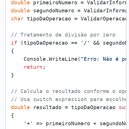
double
 primeiroNumero = ValidarInform
double
 segundoNumero = ValidarInforma
char
 tipoDaOperacao = ValidarOperacao
// Tratamento de divisão por zero
if
 (tipoDaOperacao == 
'/'
 && segundoN
{

    Console.WriteLine(
"Erro: Não é po
return
;

}

// Calcula o resultado conforme o ope
// Usa switch expression para escolhe
double
 resultado = tipoDaOperacao 
swi
{

'+'
 => primeiroNumero + segundoNum