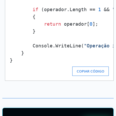
if
 (operador.Length == 
1
 && 
"
        {

return
 operador[
0
];

        }

        Console.WriteLine(
"Operação i
    }

COPIAR CÓDIGO