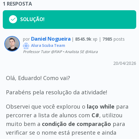
1
RESPOSTA
SOLUÇÃO!
Daniel Nogueira
por
|
8545.9k
xp |
7985
posts
Alura Scuba Team
Professor Tutor @FIAP • Analista SE @Alura
20/04/2026
Olá, Eduardo! Como vai?
Parabéns pela resolução da atividade!
Observei que você explorou o
laço while
para
percorrer a lista de alunos com
C#
, utilizou
muito bem a
condição de comparação
para
verificar se o nome está presente e ainda