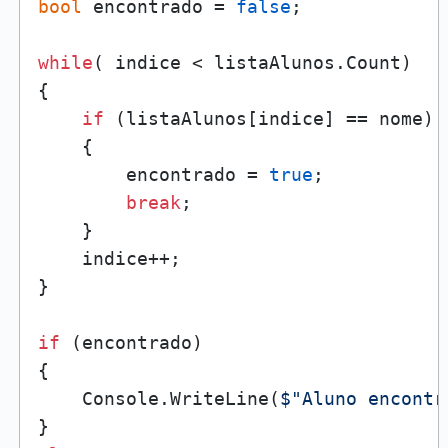
bool
 encontrado = 
false
;

while
( indice < listaAlunos.Count)

{

if
 (listaAlunos[indice] == nome)

    {

        encontrado = 
true
;

break
;  

    }

    indice++;

}

if
 (encontrado)

{

    Console.WriteLine(
$"Aluno encontr