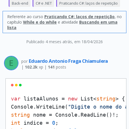
Back-end
C# e .NET
Praticando C#: laços de repetição
Referente ao curso
Praticando C#: laços de repetição
, no
capítulo
While e do while
e atividade
Buscando em uma
lista
Publicado 4 meses atrás
, em 18/04/2026
Eduardo Antonio Fraga Chiamulera
por
|
102.2k
xp |
141
posts
var
 listaAlunos = 
new
 List<
string
> { 
Console.WriteLine(
"Digite o nome do a
string
int
 indice = 
0