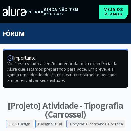
AINDA NÃO TEM
VEJA OS
ENTRAR
ACESSO?
PLANOS
FÓRUM
Importante
Você está vendo a versão anterior da nova experiência da
Alura que estamos preparando para você. Em breve, ela
ganha uma identidade visual novinha totalmente pensada
em potencializar seus estudos!
[Projeto] Atividade - Tipografia
(Carrossel)
UX & Design
Design Visual
Tipografia: conceitos e prática