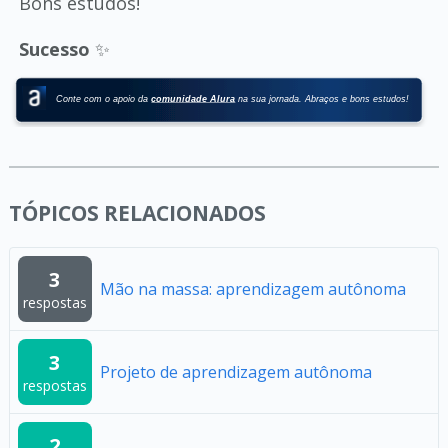
Bons estudos!
Sucesso
✨
TÓPICOS RELACIONADOS
3
Mão na massa: aprendizagem autônoma
respostas
3
Projeto de aprendizagem autônoma
respostas
2