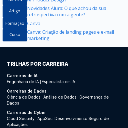
Novidades Alura: O que achou da sua
Artigo
retrospectiva com a gente?
Canva
Formação
Canva: Criação de landing pages e e-mail
Curso
marketing
TRILHAS POR CARREIRA
Carreiras de IA
Engenharia de IA
Especialista em IA
|
Carreiras de Dados
Ciência de Dados
Análise de Dados
Governança de
|
|
Dados
Carreiras de Cyber
Cloud Security
AppSec: Desenvolvimento Seguro de
|
Aplicações