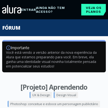
AINDA NÃO TEM
VEJA OS
ENTRAR
ACESSO?
PLANOS
FÓRUM
Importante
Você está vendo a versão anterior da nova experiência da
Alura que estamos preparando para você. Em breve, ela
ganha uma identidade visual novinha totalmente pensada
em potencializar seus estudos!
[Projeto] Aprendendo
UX & Design
Design Visual
Photoshop: conceitue e esboce um personagem publicitário