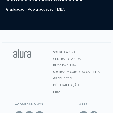
Graduação
|
Pós-graduação
|
MBA
SOBRE A ALURA
CENTRAL DE AJUDA
BLOG DA ALURA
SUGIRA UM CURSO OU CARREIRA
GRADUAÇÃO
PÓS-GRADUAÇÃO
MBA
ACOMPANHE-NOS
APPS