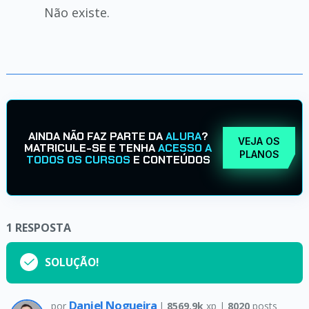
Não existe.
AINDA NÃO FAZ PARTE DA
ALURA
?
VEJA OS
MATRICULE-SE E TENHA
ACESSO A
PLANOS
TODOS OS CURSOS
E CONTEÚDOS
1
RESPOSTA
SOLUÇÃO!
Daniel Nogueira
por
|
8569.9k
xp |
8020
posts