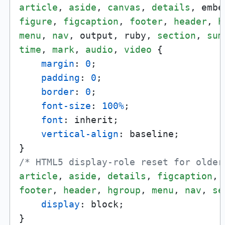
article
, 
aside
, 
canvas
, 
details
figure
, 
figcaption
, 
footer
, 
header
, 
h
menu
, 
nav
, output, ruby, 
section
, 
sum
time
, 
mark
, 
audio
, 
video
 {

margin
: 
0
;

padding
: 
0
;

border
: 
0
;

font-size
: 
100%
;

font
: inherit;

vertical-align
: baseline;

/* HTML5 display-role reset for older
article
, 
aside
, 
details
, 
figcaption
, 
footer
, 
header
, 
hgroup
, 
menu
, 
nav
, 
se
display
: block;
