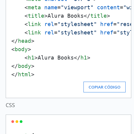
<
meta
name
=
"viewport"
content
=
"wi
<
title
>
Alura Books
</
title
>
<
link
rel
=
"stylesheet"
href
=
"rese
<
link
rel
=
"stylesheet"
href
=
"styl
</
head
>
<
body
>
<
h1
>
Alura Books
</
h1
>
</
body
>
</
html
>
COPIAR CÓDIGO
CSS