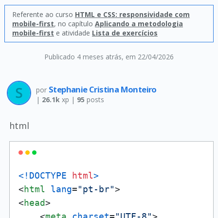
Referente ao curso
HTML e CSS: responsividade com
mobile-first
, no capítulo
Aplicando a metodologia
mobile-first
e atividade
Lista de exercícios
Publicado 4 meses atrás
, em 22/04/2026
Stephanie Cristina Monteiro
por
|
26.1k
xp |
95
posts
html
<!DOCTYPE 
html
>
<
html
lang
=
"pt-br"
>
<
head
>
<
meta
charset
=
"UTF-8"
>