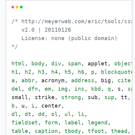
/* http://meyerweb.com/eric/tools/css/
   v2.0 | 20110126

   License: none (public domain)

*/
html
, 
body
, 
div
, 
span
, applet, 
object
h1
, 
h2
, 
h3
, 
h4
, 
h5
, 
h6
, 
p
, 
blockquote
a
, 
abbr
, acronym, 
address
, big, 
cite
,
del
, 
dfn
, 
em
, 
img
, 
ins
, 
kbd
, 
q
, s, 
sa
small, strike, 
strong
, sub, 
sup
, tt, 
b
, u, 
i
dl
, 
dt
, 
dd
, 
ol
, 
ul
, 
li
fieldset
, 
form
, 
label
, 
legend
table
, 
caption
, 
tbody
, 
tfoot
, 
thead
, 