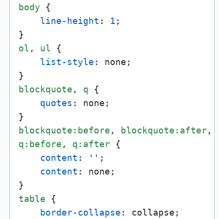
body
 {

line-height
: 
1
;

ol
, 
ul
 {

list-style
: none;

blockquote
, 
q
 {

quotes
: none;

blockquote
:before
, 
blockquote
:after
q
:before
, 
q
:after
 {

content
: 
''
;

content
: none;

table
 {

border-collapse
: collapse;
