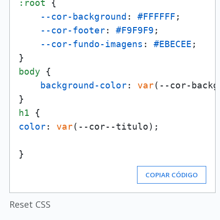
:root
 {

--cor-background
: 
#FFFFFF
;

--cor-footer
: 
#F9F9F9
;

--cor-fundo-imagens
: 
#EBECEE
;

body
 {

background-color
: 
var
(--cor-backg
h1
color
: 
var
(--cor--titulo);

COPIAR CÓDIGO
Reset CSS