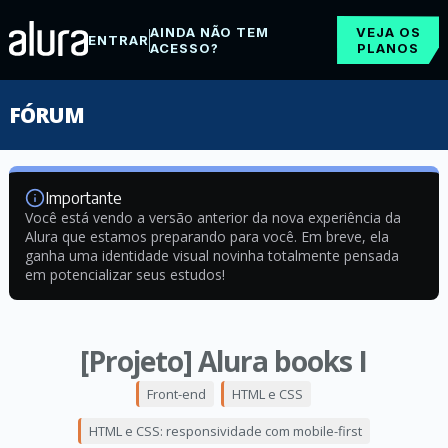
AINDA NÃO TEM
VEJA OS
ENTRAR
ACESSO?
PLANOS
FÓRUM
Importante
Você está vendo a versão anterior da nova experiência da
Alura que estamos preparando para você. Em breve, ela
ganha uma identidade visual novinha totalmente pensada
em potencializar seus estudos!
[Projeto] Alura books I
Front-end
HTML e CSS
HTML e CSS: responsividade com mobile-first