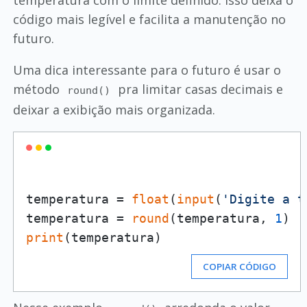
temperatura com o limite definido. Isso deixa o
código mais legível e facilita a manutenção no
futuro.
Uma dica interessante para o futuro é usar o
método
pra limitar casas decimais e
round()
deixar a exibição mais organizada.
temperatura = 
float
(
input
(
'Digite a t
temperatura = 
round
(temperatura, 
1
print
COPIAR CÓDIGO