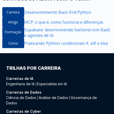
Desenvolvimento Back-End Python
Carreira
MCP: o que é, como funciona e diferenças
Artigo
Supabase: desenvolvendo backend com BaaS
Formação
e agentes de IA
Praticando Python: condicionais if, elif e else
Curso
TRILHAS POR CARREIRA
Carreiras de IA
Engenharia de IA
Especialista em IA
|
Carreiras de Dados
Ciência de Dados
Análise de Dados
Governança de
|
|
Dados
Carreiras de Cyber