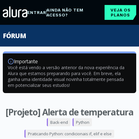
AINDA NÃO TEM
VEJA OS
ENTRAR
ACESSO?
PLANOS
FÓRUM
Importante
Você está vendo a versão anterior da nova experiência da
Alura que estamos preparando para você. Em breve, ela
ganha uma identidade visual novinha totalmente pensada
em potencializar seus estudos!
[Projeto] Alerta de temperatura
Back-end
Python
Praticando Python: condicionais if, elif e else