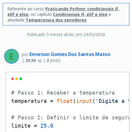
Referente ao curso
Praticando Python: condicionais if,
elif e else
, no capítulo
Condicionais if, elif e else
e
atividade
Temperatura dos servidores
Publicado 5 meses atrás
, em 24/02/2026
Emerson Gomes Dos Santos Matos
por
|
20.5k
xp |
2
posts
# Passo 1: Receber a temperatura
temperatura = 
float
(
input
(
'Digite a t
# Passo 2: Definir o limite de segura
limite = 
25.0