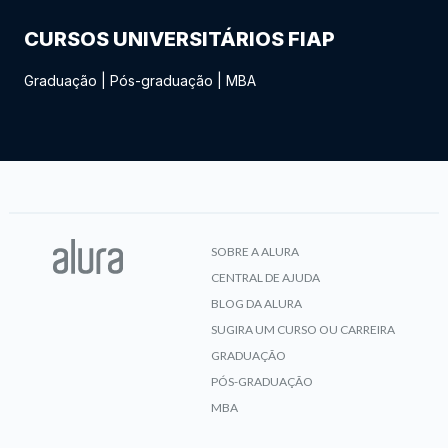
CURSOS UNIVERSITÁRIOS FIAP
Graduação
|
Pós-graduação
|
MBA
SOBRE A ALURA
CENTRAL DE AJUDA
BLOG DA ALURA
SUGIRA UM CURSO OU CARREIRA
GRADUAÇÃO
PÓS-GRADUAÇÃO
MBA