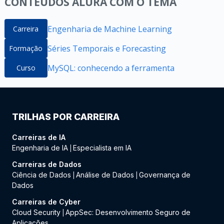
CONTEÚDOS ALURA COM O TEMA
Engenharia de Machine Learning
Carreira
Séries Temporais e Forecasting
Formação
MySQL: conhecendo a ferramenta
Curso
TRILHAS POR CARREIRA
Carreiras de IA
Engenharia de IA
Especialista em IA
|
Carreiras de Dados
Ciência de Dados
Análise de Dados
Governança de
|
|
Dados
Carreiras de Cyber
Cloud Security
AppSec: Desenvolvimento Seguro de
|
Aplicações