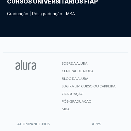
CURSOS UNIVERSITÁRIOS FIAP
Graduação
|
Pós-graduação
|
MBA
SOBRE A ALURA
CENTRAL DE AJUDA
BLOG DA ALURA
SUGIRA UM CURSO OU CARREIRA
GRADUAÇÃO
PÓS-GRADUAÇÃO
MBA
ACOMPANHE-NOS
APPS