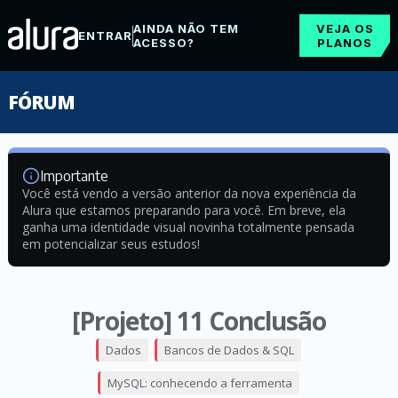
AINDA NÃO TEM
VEJA OS
ENTRAR
ACESSO?
PLANOS
FÓRUM
Importante
Você está vendo a versão anterior da nova experiência da
Alura que estamos preparando para você. Em breve, ela
ganha uma identidade visual novinha totalmente pensada
em potencializar seus estudos!
[Projeto] 11 Conclusão
Dados
Bancos de Dados & SQL
MySQL: conhecendo a ferramenta