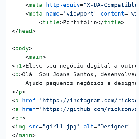
<
meta
http-equiv
=
"X-UA-Compatible
<
meta
name
=
"viewport"
content
=
"wi
<
title
>
Portifólio
</
title
>
</
head
>
<
body
>
<
main
>
<
h1
>
Eleve seu negócio digital a outro
<
p
>
Olá! Sou Joana Santos, desenvolved
</
p
>
<
a
href
=
'https://instagram.com/rickso
<
a
href
=
'https://github.com/ricksonva
<
br
>
<
img
src
=
"girl1.jpg"
alt
=
"Designer"
</
main
>