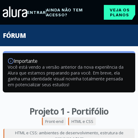
AINDA NÃO TEM
VEJA OS
ENTRAR
ACESSO?
PLANOS
FÓRUM
Importante
Você está vendo a versão anterior da nova experiência da
Alura que estamos preparando para você. Em breve, ela
ganha uma identidade visual novinha totalmente pensada
em potencializar seus estudos!
Projeto 1 - Portifólio
Front-end
HTML e CSS
HTML e CSS: ambientes de desenvolvimento, estrutura de