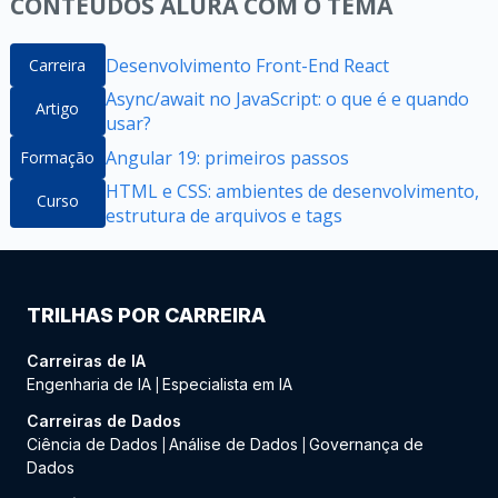
CONTEÚDOS ALURA COM O TEMA
Desenvolvimento Front-End React
Carreira
Async/await no JavaScript: o que é e quando
Artigo
usar?
Angular 19: primeiros passos
Formação
HTML e CSS: ambientes de desenvolvimento,
Curso
estrutura de arquivos e tags
TRILHAS POR CARREIRA
Carreiras de IA
Engenharia de IA
Especialista em IA
|
Carreiras de Dados
Ciência de Dados
Análise de Dados
Governança de
|
|
Dados