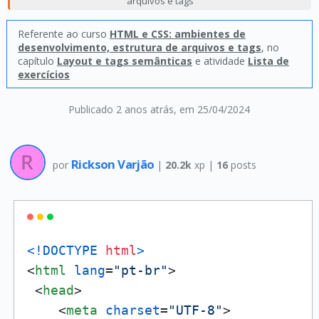
arquivos e tags
Referente ao curso
HTML e CSS: ambientes de
desenvolvimento, estrutura de arquivos e tags
, no
capítulo
Layout e tags semânticas
e atividade
Lista de
exercícios
Publicado 2 anos atrás
, em 25/04/2024
Rickson Varjão
por
|
20.2k
xp |
16
posts
<!DOCTYPE 
html
>
<
html
lang
=
"pt-br"
>
<
head
>
<
meta
charset
=
"UTF-8"
>