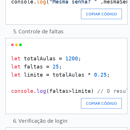
console.
log
(
"Mesma senha? "
 ,mesmaSen
COPIAR CÓDIGO
Controle de faltas
let
 totalAulas = 
1200
let
 faltas = 
25
let
 limite = totalAulas * 
0.25
;

console
.
log
(faltas>limite) 
// O resul
COPIAR CÓDIGO
Verificação de login