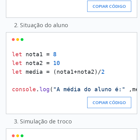
COPIAR CÓDIGO
Situação do aluno
let
 nota1 = 
8
let
 nota2 = 
10
let
 media = (nota1+nota2)/
2
console
.
log
(
"A média do aluno é:"
 ,me
COPIAR CÓDIGO
Simulação de troco