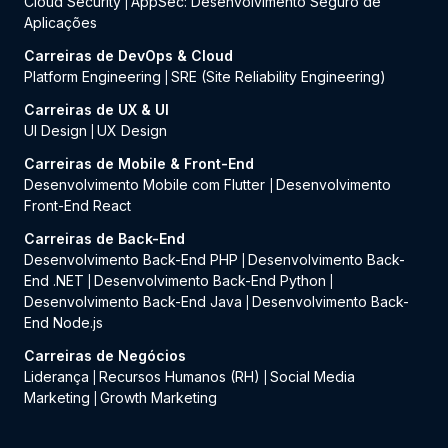
Cloud Security
AppSec: Desenvolvimento Seguro de
|
Aplicações
Carreiras de DevOps & Cloud
Platform Engineering
SRE (Site Reliability Engineering)
|
Carreiras de UX & UI
UI Design
UX Design
|
Carreiras de Mobile & Front-End
Desenvolvimento Mobile com Flutter
Desenvolvimento
|
Front-End React
Carreiras de Back-End
Desenvolvimento Back-End PHP
Desenvolvimento Back-
|
End .NET
Desenvolvimento Back-End Python
|
|
Desenvolvimento Back-End Java
Desenvolvimento Back-
|
End Node.js
Carreiras de Negócios
Liderança
Recursos Humanos (RH)
Social Media
|
|
Marketing
Growth Marketing
|