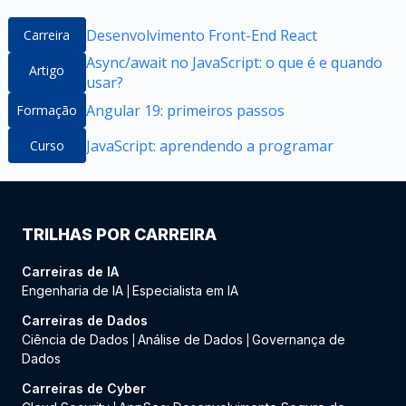
Desenvolvimento Front-End React
Carreira
Async/await no JavaScript: o que é e quando
Artigo
usar?
Angular 19: primeiros passos
Formação
JavaScript: aprendendo a programar
Curso
TRILHAS POR CARREIRA
Carreiras de IA
Engenharia de IA
Especialista em IA
|
Carreiras de Dados
Ciência de Dados
Análise de Dados
Governança de
|
|
Dados
Carreiras de Cyber