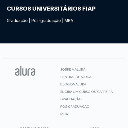
CURSOS UNIVERSITÁRIOS FIAP
Graduação
|
Pós-graduação
|
MBA
SOBRE A ALURA
CENTRAL DE AJUDA
BLOG DA ALURA
SUGIRA UM CURSO OU CARREIRA
GRADUAÇÃO
PÓS-GRADUAÇÃO
MBA