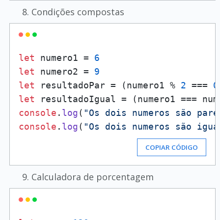
Condições compostas
let
 numero1 = 
6
let
 numero2 = 
9
let
 resultadoPar = (numero1 % 
2
 === 
0
let
console
.
log
(
"Os dois numeros são pare
console
.
log
(
"Os dois numeros são igua
COPIAR CÓDIGO
Calculadora de porcentagem