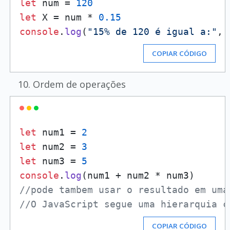
let
 num = 
120
let
 X = num * 
0.15
console
.
log
(
"15% de 120 é igual a:"
COPIAR CÓDIGO
Ordem de operações
let
 num1 = 
2
let
 num2 = 
3
let
 num3 = 
5
console
.
log
//pode tambem usar o resultado em uma
//O JavaScript segue uma hierarquia c
COPIAR CÓDIGO