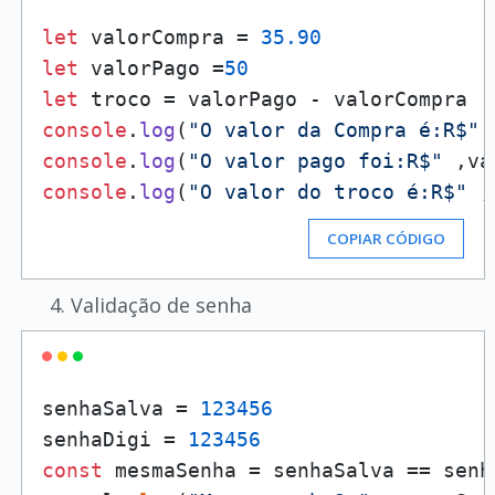
let
 valorCompra = 
35.90
let
 valorPago =
50
let
console
.
log
(
"O valor da Compra é:R$"
console
.
log
(
"O valor pago foi:R$"
console
.
log
(
"O valor do troco é:R$"
 ,
COPIAR CÓDIGO
Validação de senha
senhaSalva = 
123456
senhaDigi = 
123456
const
 mesmaSenha = senhaSalva == senha