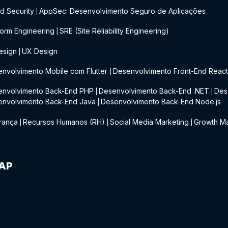
d Security
AppSec: Desenvolvimento Seguro de Aplicações
|
form Engineering
SRE (Site Reliability Engineering)
|
esign
UX Design
|
nvolvimento Mobile com Flutter
Desenvolvimento Front-End Reac
|
envolvimento Back-End PHP
Desenvolvimento Back-End .NET
Des
|
|
envolvimento Back-End Java
Desenvolvimento Back-End Node.js
|
rança
Recursos Humanos (RH)
Social Media Marketing
Growth Ma
|
|
|
IAP