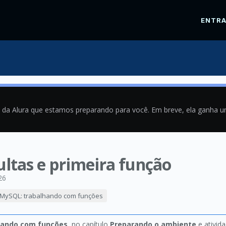
ENTR
a da Alura que estamos preparando para você. Em breve, ela ganha 
ultas e primeira função
26
MySQL: trabalhando com funções
hando com funções
, no capítulo
Preparando o ambiente
e ativid