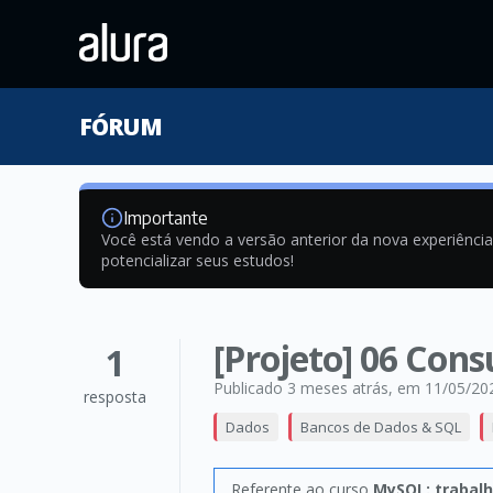
FÓRUM
Importante
Você está vendo a versão anterior da nova experiênci
potencializar seus estudos!
[Projeto] 06 Cons
1
Publicado 3 meses atrás
, em 11/05/20
resposta
Dados
Bancos de Dados & SQL
Referente ao curso
MySQL: trabal