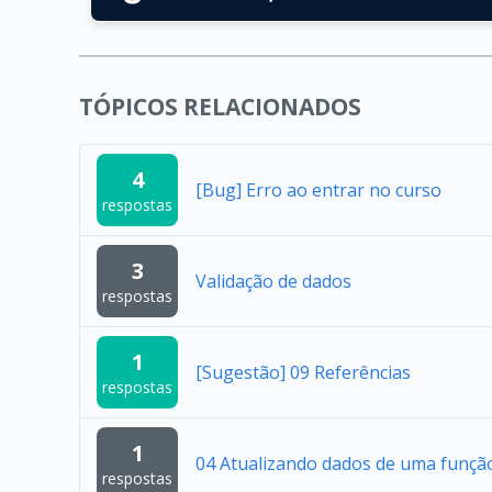
TÓPICOS RELACIONADOS
4
[Bug] Erro ao entrar no curso
respostas
3
Validação de dados
respostas
1
[Sugestão] 09 Referências
respostas
1
04 Atualizando dados de uma funçã
respostas