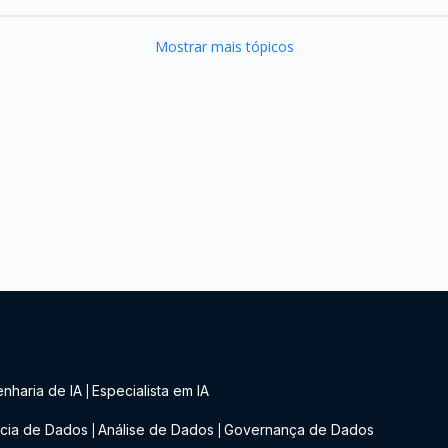
Mostrar mais tópicos
nharia de IA
Especialista em IA
|
cia de Dados
Análise de Dados
Governança de Dados
|
|