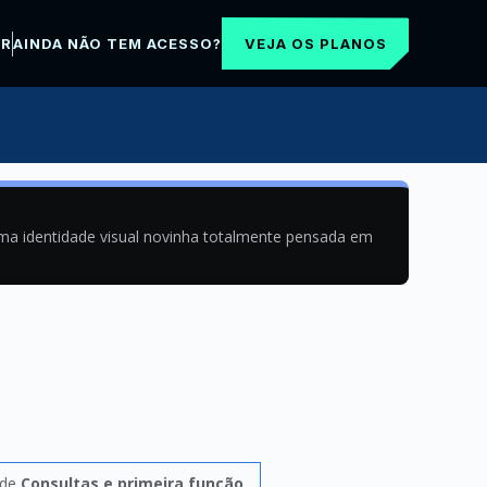
VEJA OS PLANOS
AR
AINDA NÃO TEM ACESSO?
uma identidade visual novinha totalmente pensada em
ade
Consultas e primeira função