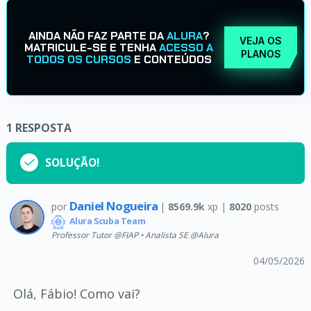
AINDA NÃO FAZ PARTE DA
ALURA
?
VEJA OS
MATRICULE-SE E TENHA
ACESSO A
PLANOS
TODOS OS CURSOS
E CONTEÚDOS
1
RESPOSTA
SOLUÇÃO!
Daniel Nogueira
por
|
8569.9k
xp |
8020
posts
Alura Scuba Team
Professor Tutor @FIAP • Analista SE @Alura
04/05/2026
Olá, Fábio! Como vai?