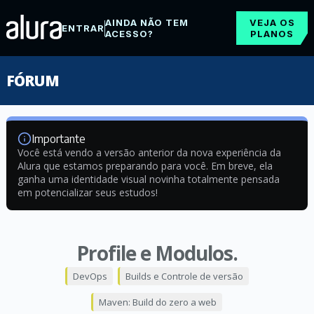
AINDA NÃO TEM
VEJA OS
ENTRAR
ACESSO?
PLANOS
FÓRUM
Importante
Você está vendo a versão anterior da nova experiência da
Alura que estamos preparando para você. Em breve, ela
ganha uma identidade visual novinha totalmente pensada
em potencializar seus estudos!
Profile e Modulos.
DevOps
Builds e Controle de versão
Maven: Build do zero a web