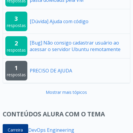
pasta dowloads pela VM
respostas
3
[Dúvida] Ajuda com código
respostas
2
[Bug] Não consigo cadastrar usuário ao
acessar o servidor Ubuntu remotamente
respostas
1
PRECISO DE AJUDA
respostas
Mostrar mais tópicos
CONTEÚDOS ALURA COM O TEMA
DevOps Engineering
Carreira