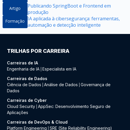
Publicando SpringBoot e Frontend em
Artigo
produção
IA aplicada à cibersegurança: ferramentas,
Formação
automação e detecção inteligente
TRILHAS POR CARREIRA
Carreiras de IA
Engenharia de IA
Especialista em IA
|
Carreiras de Dados
Ciência de Dados
Análise de Dados
Governança de
|
|
Dados
Carreiras de Cyber
Cloud Security
AppSec: Desenvolvimento Seguro de
|
Aplicações
Carreiras de DevOps & Cloud
Platform Engineering
SRE (Site Reliability Engineering)
|