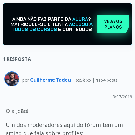
AINDA NÃO FAZ PARTE DA
ALURA
?
VEJA OS
MATRICULE-SE E TENHA
ACESSO A
PLANOS
TODOS OS CURSOS
E CONTEÚDOS
1
RESPOSTA
Guilherme Tadeu
por
|
695k
xp |
1154
posts
15/07/2019
Olá João!
Um dos moderadores aqui do fórum tem um
artigo que fala sobre profiles: