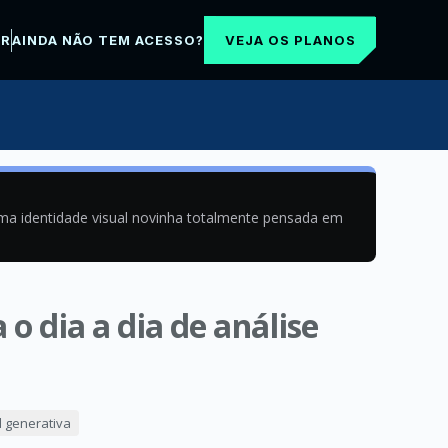
VEJA OS PLANOS
AR
AINDA NÃO TEM ACESSO?
uma identidade visual novinha totalmente pensada em
o dia a dia de análise
al generativa