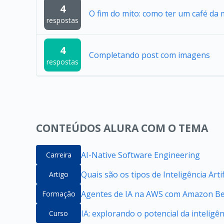
4
O fim do mito: como ter um café da
respostas
4
Completando post com imagens
respostas
CONTEÚDOS ALURA COM O TEMA
AI-Native Software Engineering
Carreira
Quais são os tipos de Inteligência Artif
Artigo
Agentes de IA na AWS com Amazon B
Formação
IA: explorando o potencial da inteligênc
Curso