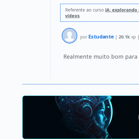
Referente ao curso
IA: explorando 
vídeos
Estudante
por
|
20.1k
xp 
Realmente muito bom para o 