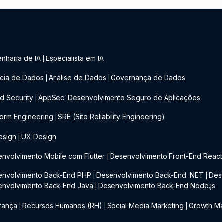
nharia de IA
Especialista em IA
|
cia de Dados
Análise de Dados
Governança de Dados
|
|
d Security
AppSec: Desenvolvimento Seguro de Aplicações
|
form Engineering
SRE (Site Reliability Engineering)
|
esign
UX Design
|
nvolvimento Mobile com Flutter
Desenvolvimento Front-End Reac
|
envolvimento Back-End PHP
Desenvolvimento Back-End .NET
Des
|
|
envolvimento Back-End Java
Desenvolvimento Back-End Node.js
|
rança
Recursos Humanos (RH)
Social Media Marketing
Growth Ma
|
|
|