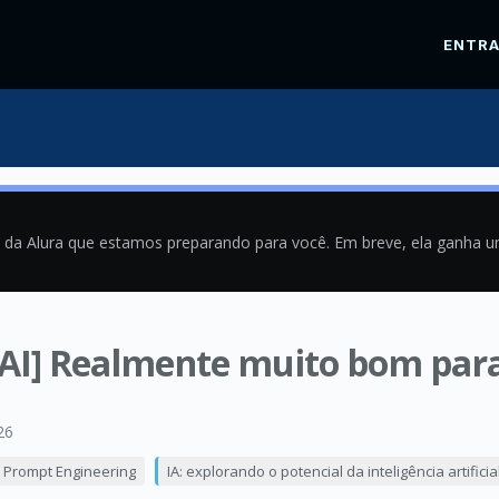
ENTR
a da Alura que estamos preparando para você. Em breve, ela ganha 
 AI] Realmente muito bom para 
26
& Prompt Engineering
IA: explorando o potencial da inteligência artifici