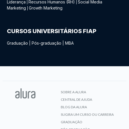
Liderança
Recursos Humanos (RH)
Social Media
|
|
Marketing
Growth Marketing
|
CURSOS UNIVERSITÁRIOS FIAP
Graduação
|
Pós-graduação
|
MBA
SOBRE A ALURA
CENTRAL DE AJUDA
BLOG DA ALURA
SUGIRA UM CURSO OU CARREIRA
GRADUAÇÃO