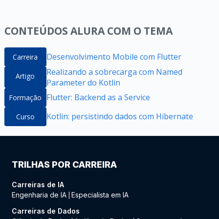
CONTEÚDOS ALURA COM O TEMA
Desenvolvimento Mobile com Flutter
Carreira
Realizando a sobrecarga com Named
Artigo
Parameter do Kotlin
Flutter: Backend as a Service
Formação
Kotlin: persistindo dados com Hibernate
Curso
TRILHAS POR CARREIRA
Carreiras de IA
Engenharia de IA
Especialista em IA
|
Carreiras de Dados