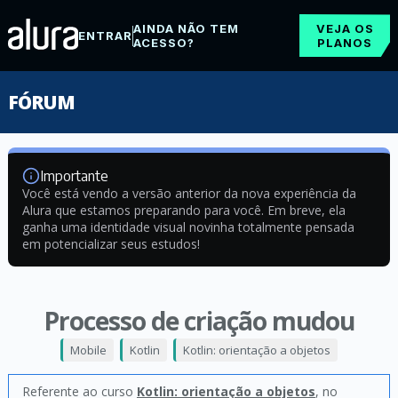
AINDA NÃO TEM
VEJA OS
ENTRAR
ACESSO?
PLANOS
FÓRUM
Importante
Você está vendo a versão anterior da nova experiência da
Alura que estamos preparando para você. Em breve, ela
ganha uma identidade visual novinha totalmente pensada
em potencializar seus estudos!
Processo de criação mudou
Mobile
Kotlin
Kotlin: orientação a objetos
Referente ao curso
Kotlin: orientação a objetos
, no