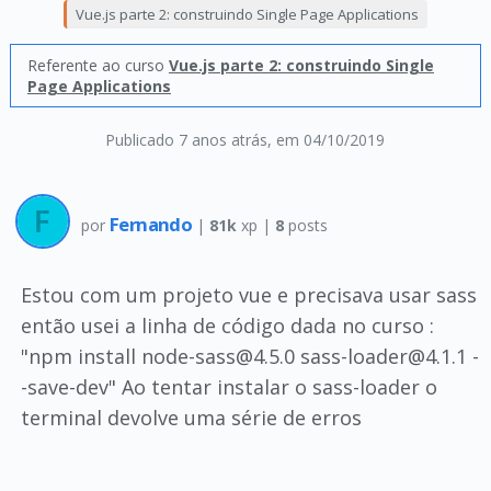
Vue.js parte 2: construindo Single Page Applications
Referente ao curso
Vue.js parte 2: construindo Single
Page Applications
Publicado 7 anos atrás
, em 04/10/2019
Fernando
por
|
81k
xp |
8
posts
Estou com um projeto vue e precisava usar sass
então usei a linha de código dada no curso :
"npm install node-sass@4.5.0 sass-loader@4.1.1 -
-save-dev" Ao tentar instalar o sass-loader o
terminal devolve uma série de erros