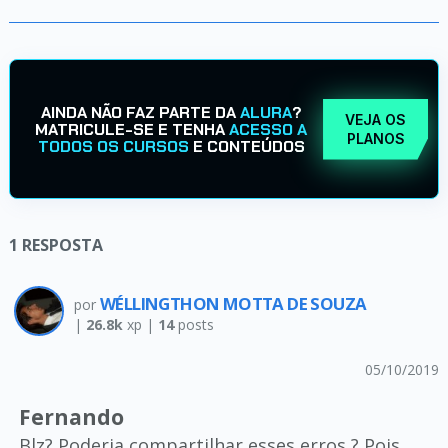
AINDA NÃO FAZ PARTE DA
ALURA
?
VEJA OS
MATRICULE-SE E TENHA
ACESSO A
PLANOS
TODOS OS CURSOS
E CONTEÚDOS
1
RESPOSTA
WÉLLINGTHON MOTTA DE SOUZA
por
|
26.8k
xp |
14
posts
05/10/2019
Fernando
Blz? Poderia compartilhar esses erros ? Pois