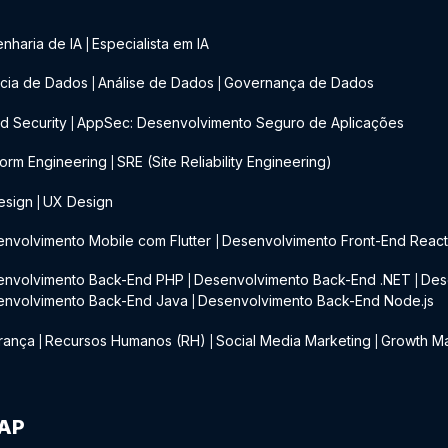
nharia de IA
Especialista em IA
|
cia de Dados
Análise de Dados
Governança de Dados
|
|
d Security
AppSec: Desenvolvimento Seguro de Aplicações
|
form Engineering
SRE (Site Reliability Engineering)
|
esign
UX Design
|
nvolvimento Mobile com Flutter
Desenvolvimento Front-End Reac
|
envolvimento Back-End PHP
Desenvolvimento Back-End .NET
Des
|
|
envolvimento Back-End Java
Desenvolvimento Back-End Node.js
|
rança
Recursos Humanos (RH)
Social Media Marketing
Growth Ma
|
|
|
IAP