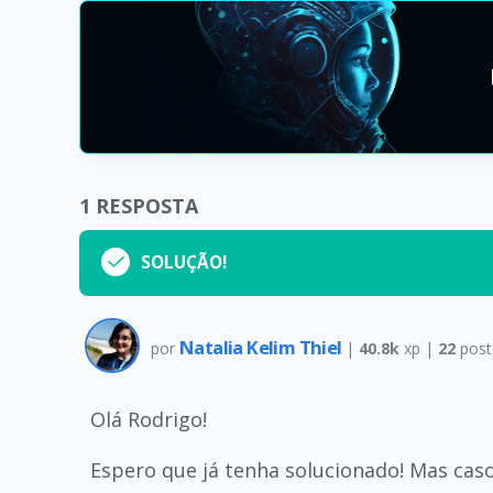
1
RESPOSTA
SOLUÇÃO!
Natalia Kelim Thiel
por
|
40.8k
xp |
22
post
Olá Rodrigo!
Espero que já tenha solucionado! Mas cas