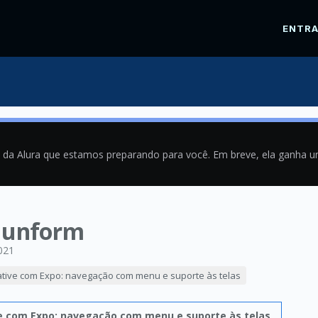
ENTR
a da Alura que estamos preparando para você. Em breve, ela ganha 
 unform
021
ative com Expo: navegação com menu e suporte às telas
e com Expo: navegação com menu e suporte às telas