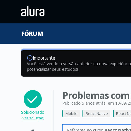
FÓRUM
Importante
Você está vendo a versão anterior da nova experiênci
potencializar seus estudos!
Problemas com
Publicado 5 anos atrás
, em 10/09/2
Solucionado
Mobile
React Native
React N
(ver solução)
Referente ao curso
React Nativ