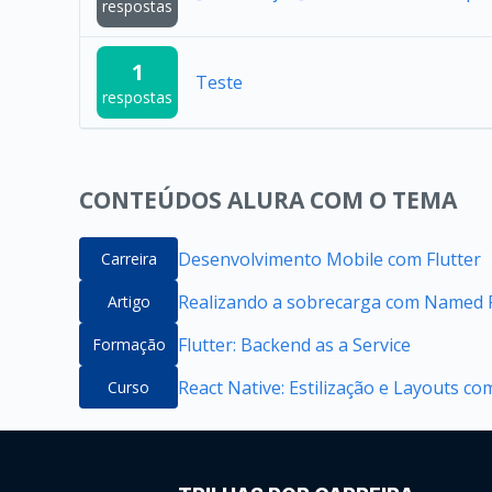
respostas
1
Teste
respostas
CONTEÚDOS ALURA COM O TEMA
Desenvolvimento Mobile com Flutter
Carreira
Realizando a sobrecarga com Named P
Artigo
Flutter: Backend as a Service
Formação
React Native: Estilização e Layouts co
Curso