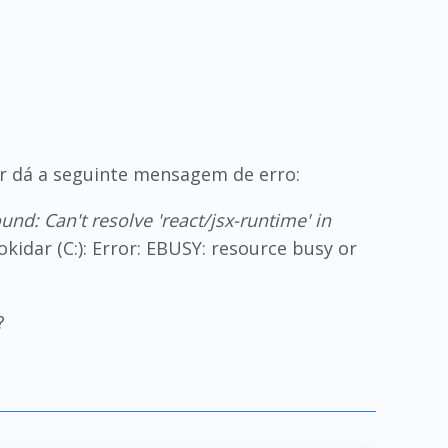
ar dá a seguinte mensagem de erro:
d: Can't resolve 'react/jsx-runtime' in
idar (C:): Error: EBUSY: resource busy or
?