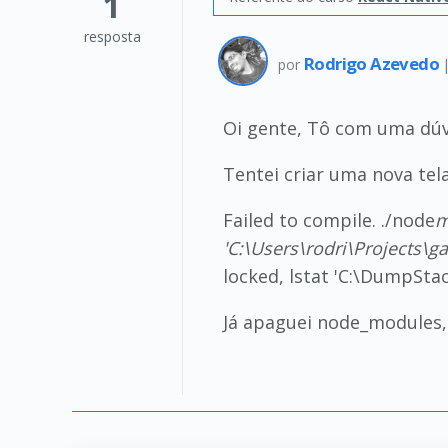
1
resposta
Rodrigo Azevedo
por
Oi gente, Tô com uma dúv
Tentei criar uma nova te
Failed to compile. ./node
m
'C:\Users\rodri\Projects\g
locked, lstat 'C:\DumpSta
Já apaguei node_modules, 