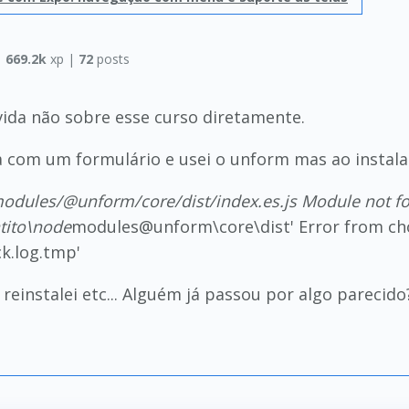
|
669.2k
xp |
72
posts
ida não sobre esse curso diretamente.
la com um formulário e usei o unform mas ao instal
odules/@unform/core/dist/index.es.js Module not foun
atito\node
modules@unform\core\dist' Error from chok
ck.log.tmp'
reinstalei etc... Alguém já passou por algo parecido