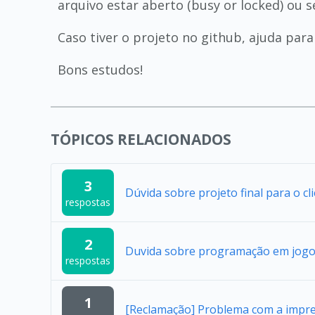
arquivo estar aberto (busy or locked) ou 
Caso tiver o projeto no github, ajuda par
Bons estudos!
TÓPICOS RELACIONADOS
3
Dúvida sobre projeto final para o cl
respostas
2
Duvida sobre programação em jogo
respostas
1
[Reclamação] Problema com a impres