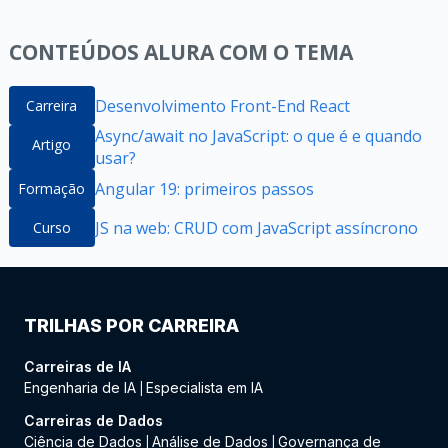
CONTEÚDOS ALURA COM O TEMA
Desenvolvimento Front-End React
Carreira
Async/await no JavaScript: o que é e quando
Artigo
usar?
Angular 19: primeiros passos
Formação
JS na web: CRUD com JavaScript assíncrono
Curso
TRILHAS POR CARREIRA
Carreiras de IA
Engenharia de IA
Especialista em IA
|
Carreiras de Dados
Ciência de Dados
Análise de Dados
Governança de
|
|