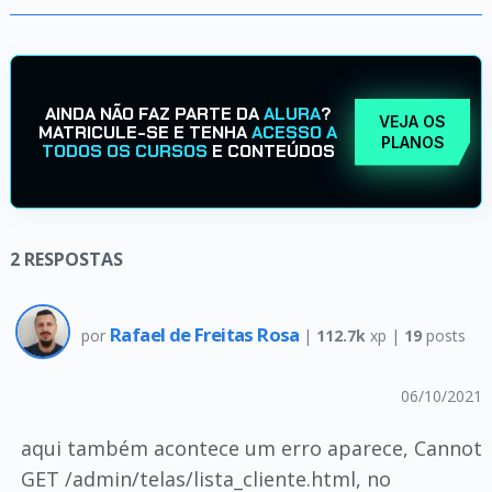
AINDA NÃO FAZ PARTE DA
ALURA
?
VEJA OS
MATRICULE-SE E TENHA
ACESSO A
PLANOS
TODOS OS CURSOS
E CONTEÚDOS
2
RESPOSTAS
Rafael de Freitas Rosa
por
|
112.7k
xp |
19
posts
06/10/2021
aqui também acontece um erro aparece, Cannot
GET /admin/telas/lista_cliente.html, no