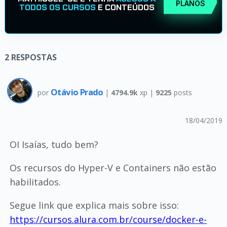
PLANOS
TODOS OS CURSOS
E CONTEÚDOS
2
RESPOSTAS
Otávio Prado
por
|
4794.9k
xp |
9225
posts
18/04/2019
OI Isaías, tudo bem?
Os recursos do Hyper-V e Containers não estão
habilitados.
Segue link que explica mais sobre isso:
https://cursos.alura.com.br/course/docker-e-