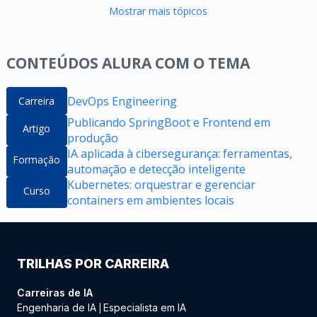
Mostrar mais tópicos
CONTEÚDOS ALURA COM O TEMA
DevOps Engineering
Carreira
Publicando SpringBoot e Frontend em
Artigo
produção
IA aplicada à cibersegurança: ferramentas,
Formação
automação e detecção inteligente
Kubernetes: orquestrar e gerenciar
Curso
containers em ambientes locais
TRILHAS POR CARREIRA
Carreiras de IA
Engenharia de IA
Especialista em IA
|