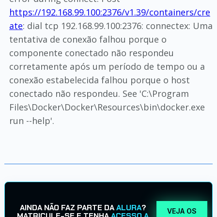
https://192.168.99.100:2376/v1.39/containers/cre
ate
: dial tcp 192.168.99.100:2376: connectex: Uma
tentativa de conexão falhou porque o
componente conectado não respondeu
corretamente após um período de tempo ou a
conexão estabelecida falhou porque o host
conectado não respondeu. See 'C:\Program
Files\Docker\Docker\Resources\bin\docker.exe
run --help'.
AINDA NÃO FAZ PARTE DA
ALURA
?
VEJA OS
MATRICULE-SE E TENHA
ACESSO A