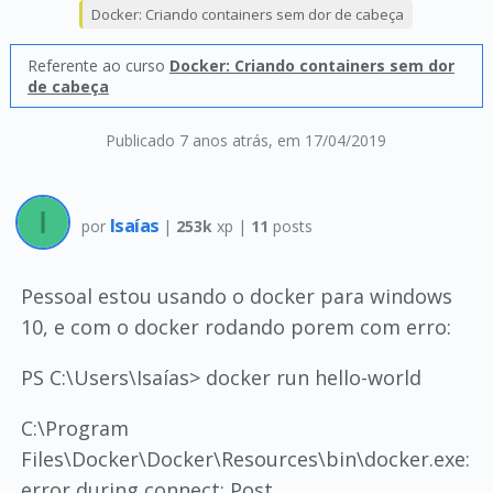
Docker: Criando containers sem dor de cabeça
Referente ao curso
Docker: Criando containers sem dor
de cabeça
Publicado 7 anos atrás
, em 17/04/2019
Isaías
por
|
253k
xp |
11
posts
Pessoal estou usando o docker para windows
10, e com o docker rodando porem com erro:
PS C:\Users\Isaías> docker run hello-world
C:\Program
Files\Docker\Docker\Resources\bin\docker.exe:
error during connect: Post