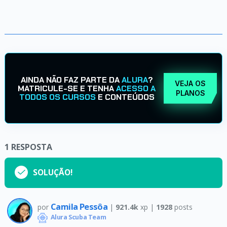
AINDA NÃO FAZ PARTE DA
ALURA
?
VEJA OS
MATRICULE-SE E TENHA
ACESSO A
PLANOS
TODOS OS CURSOS
E CONTEÚDOS
1
RESPOSTA
SOLUÇÃO!
Camila Pessôa
por
|
921.4k
xp |
1928
posts
Alura Scuba Team