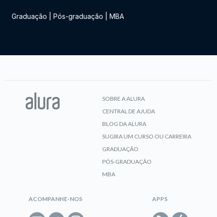
Graduação
|
Pós-graduação
|
MBA
SOBRE A ALURA
CENTRAL DE AJUDA
BLOG DA ALURA
SUGIRA UM CURSO OU CARREIRA
GRADUAÇÃO
PÓS-GRADUAÇÃO
MBA
ACOMPANHE-NOS
APPS