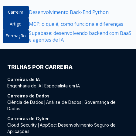
Desenvolvimento Back-End Python
Carreira
MCP: o que é, como funciona e diferenças
Artigo
Supabase: desenvolvendo backend com BaaS
Formação
e agentes de IA
TRILHAS POR CARREIRA
Carreiras de IA
Engenharia de IA
Especialista em IA
|
Carreiras de Dados
Ciência de Dados
Análise de Dados
Governança de
|
|
Dados
Carreiras de Cyber
Cloud Security
AppSec: Desenvolvimento Seguro de
|
Aplicações