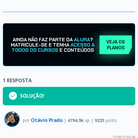
AINDA NÃO FAZ PARTE DA
ALURA
?
VEJA OS
MATRICULE-SE E TENHA
ACESSO A
PLANOS
TODOS OS CURSOS
E CONTEÚDOS
1
RESPOSTA
SOLUÇÃO!
Otávio Prado
por
|
4794.9k
xp |
9225
posts
22/02/2019