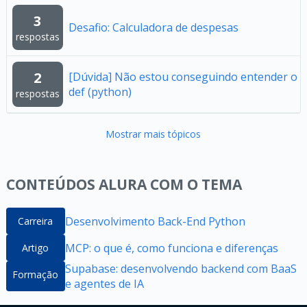
3
Desafio: Calculadora de despesas
respostas
2
[Dúvida] Não estou conseguindo entender o
def (python)
respostas
Mostrar mais tópicos
CONTEÚDOS ALURA COM O TEMA
Desenvolvimento Back-End Python
Carreira
MCP: o que é, como funciona e diferenças
Artigo
Supabase: desenvolvendo backend com BaaS
Formação
e agentes de IA