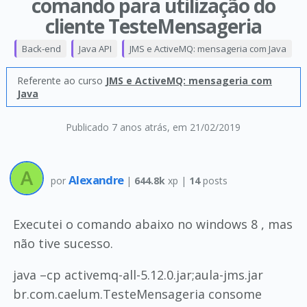
comando para utilização do
cliente TesteMensageria
Back-end
Java API
JMS e ActiveMQ: mensageria com Java
Referente ao curso
JMS e ActiveMQ: mensageria com
Java
Publicado 7 anos atrás
, em 21/02/2019
Alexandre
por
|
644.8k
xp |
14
posts
Executei o comando abaixo no windows 8 , mas
não tive sucesso.
java –cp activemq-all-5.12.0.jar;aula-jms.jar
br.com.caelum.TesteMensageria consome