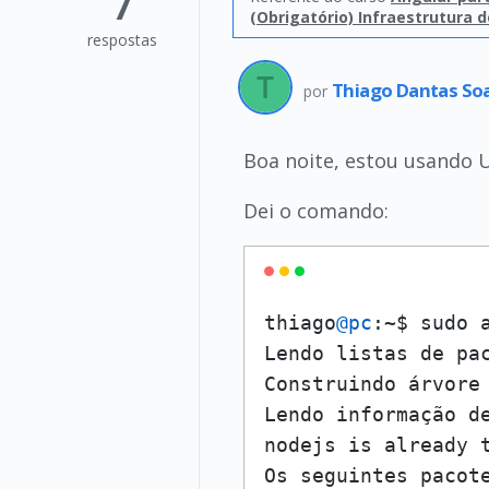
7
(Obrigatório) Infraestrutura 
respostas
Thiago Dantas So
por
Boa noite, estou usando 
Dei o comando:
thiago
@pc
:~$ sudo a
Lendo listas de pac
Construindo árvore 
Lendo informação de
nodejs is already 
Os seguintes pacot