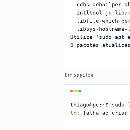
  cdbs debhelper d
  intltool jq libar
  libfile-which-per
  libsys-hostname-
Utilize 
'sudo apt 
0
 pacotes atualiza
Em seguida:
thiago@pc:~$ sudo 
ln
: falha ao criar