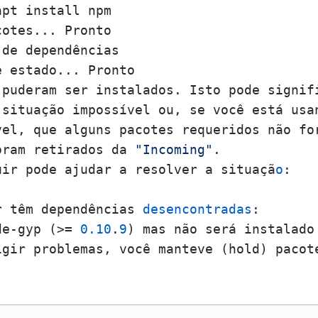
pt install npm

otes... Pronto

de dependências       

 estado... Pronto

puderam ser instalados. Isto pode signifi
situação impossível ou, se você está usan
el, que alguns pacotes requeridos não for
oram retirados da 
"Incoming"
.

uir pode ajudar a resolver a situaçã
o
:

r têm dependências 
desencontradas
:

de-gyp (>= 
0.10
.
9