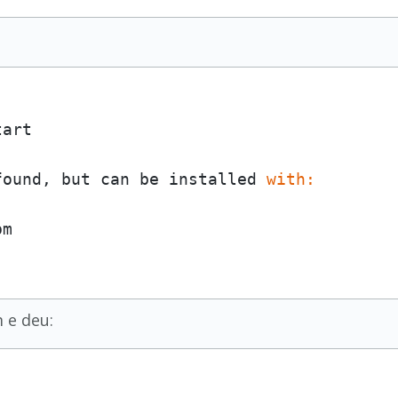
art

found, but can be installed 
with:
 e deu: