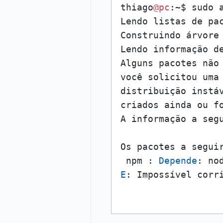
thiago
@pc
:~$ sudo a
Lendo listas de pac
Construindo árvore 
Lendo informação de
Alguns pacotes não 
você solicitou uma 
distribuição instáv
criados ainda ou f
A informação a seg
Os pacotes a segui
 npm : 
Depende
: no
E