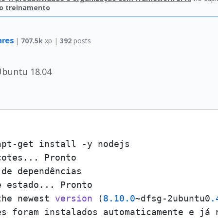
do treinamento
ares
|
707.5k
xp |
392
posts
Ubuntu 18.04
pt-get install -y nodejs

otes... Pronto

de dependências       

 estado... Pronto

the newest 
version
(
8.10
.0
~dfsg-2ubuntu0
.
es foram instalados automaticamente e já n