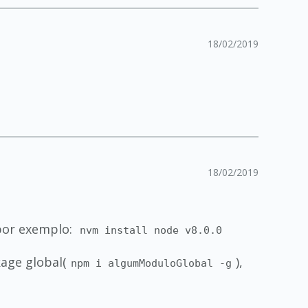
18/02/2019
18/02/2019
 por exemplo:
nvm install node v8.0.0
age global(
),
npm i algumModuloGlobal -g