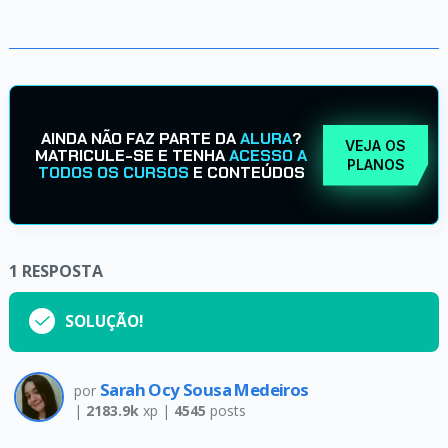
AINDA NÃO FAZ PARTE DA
ALURA
?
VEJA OS
MATRICULE-SE E TENHA
ACESSO A
PLANOS
TODOS OS CURSOS
E CONTEÚDOS
1
RESPOSTA
SOLUÇÃO!
Sarah Ocy Sousa Medeiros
por
|
2183.9k
xp |
4545
posts