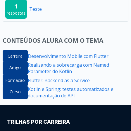
1
Teste
respostas
CONTEÚDOS ALURA COM O TEMA
Desenvolvimento Mobile com Flutter
Carreira
Realizando a sobrecarga com Named
Artigo
Parameter do Kotlin
Flutter: Backend as a Service
Formação
Kotlin e Spring: testes automatizados e
Curso
documentação de API
TRILHAS POR CARREIRA