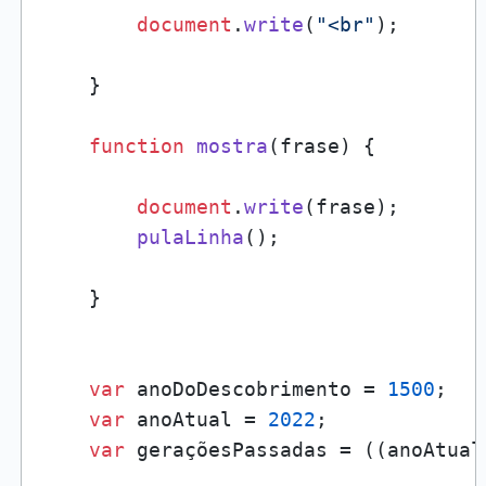
document
.
write
(
"<br"
);

    }

function
mostra
(
frase
) {

document
.
write
(frase);

pulaLinha
();

    }

var
 anoDoDescobrimento = 
1500
;

var
 anoAtual = 
2022
;

var
 geraçõesPassadas = ((anoAtual