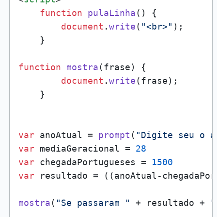
function
pulaLinha
(
) {

document
.
write
(
"<br>"
);

    }

function
mostra
(
frase
) {

document
.
write
(frase);

    }

var
 anoAtual = 
prompt
(
"Digite seu o a
var
 mediaGeracional = 
28
var
 chegadaPortugueses = 
1500
var
 resultado = ((anoAtual-chegadaPor
mostra
(
"Se passaram "
 + resultado + 
"