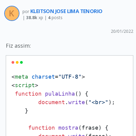
KLEITSON JOSE LIMA TENORIO
por
|
38.8k
xp |
4
posts
20/01/2022
Fiz assim:
<
meta
charset
=
"UTF-8"
>
<
script
>
function
pulaLinha
(
) {

document
.
write
(
"<br>"
);

    }

function
mostra
(
frase
) {
