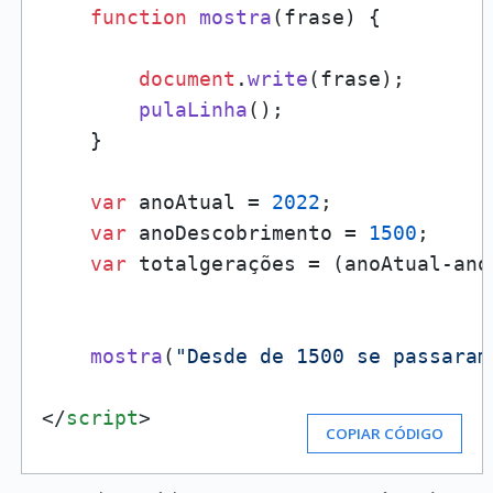
function
mostra
(
frase
) {

document
.
write
(frase);

pulaLinha
();

    }

var
 anoAtual = 
2022
;

var
 anoDescobrimento = 
1500
;

var
 totalgerações = (anoAtual-ano
mostra
(
"Desde de 1500 se passaram
</
script
>
COPIAR CÓDIGO