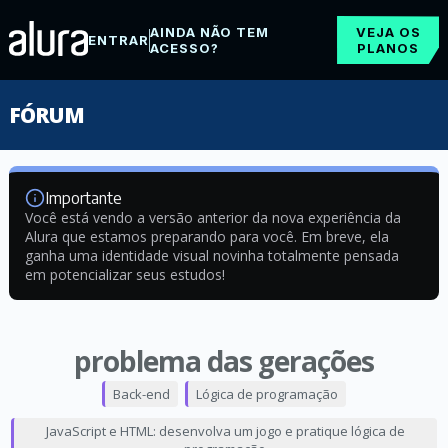
AINDA NÃO TEM
VEJA OS
ENTRAR
ACESSO?
PLANOS
FÓRUM
Importante
Você está vendo a versão anterior da nova experiência da
Alura que estamos preparando para você. Em breve, ela
ganha uma identidade visual novinha totalmente pensada
em potencializar seus estudos!
problema das gerações
Back-end
Lógica de programação
JavaScript e HTML: desenvolva um jogo e pratique lógica de