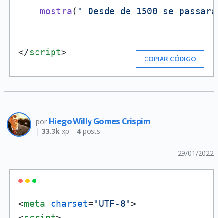
mostra
(
" Desde de 1500 se passara
</
script
>
COPIAR CÓDIGO
Hiego Willy Gomes Crispim
por
|
33.3k
xp |
4
posts
29/01/2022
<
meta
charset
=
"UTF-8"
>
<
script
>