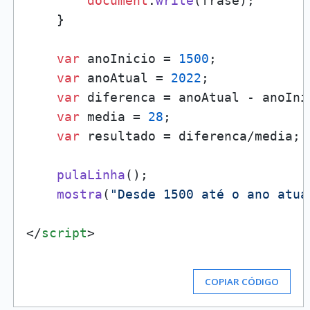
document
.
write
(frase);

    }

var
 anoInicio = 
1500
;

var
 anoAtual = 
2022
;

var
 diferenca = anoAtual - anoInic
var
 media = 
28
;

var
 resultado = diferenca/media;

pulaLinha
();

mostra
(
"Desde 1500 até o ano atua
</
script
>
COPIAR CÓDIGO