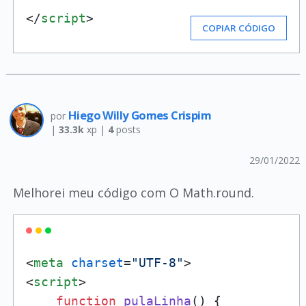
</
script
>
COPIAR CÓDIGO
Hiego Willy Gomes Crispim
por
|
33.3k
xp |
4
posts
29/01/2022
Melhorei meu código com O Math.round.
<
meta
charset
=
"UTF-8"
>
<
script
>
function
pulaLinha
(
) {
