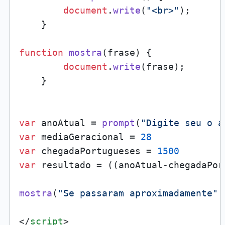
document
.
write
(
"<br>"
);

    }

function
mostra
(
frase
) {

document
.
write
(frase);

    }

var
 anoAtual = 
prompt
(
"Digite seu o a
var
 mediaGeracional = 
28
var
 chegadaPortugueses = 
1500
var
 resultado = ((anoAtual-chegadaPor
mostra
(
"Se passaram aproximadamente"
 
</
script
>