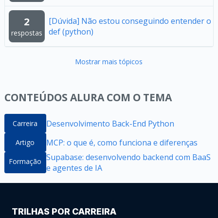
2
[Dúvida] Não estou conseguindo entender o
def (python)
respostas
Mostrar mais tópicos
CONTEÚDOS ALURA COM O TEMA
Desenvolvimento Back-End Python
Carreira
MCP: o que é, como funciona e diferenças
Artigo
Supabase: desenvolvendo backend com BaaS
Formação
e agentes de IA
TRILHAS POR CARREIRA