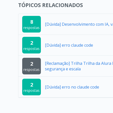
TÓPICOS RELACIONADOS
8
[Dúvida] Desenvolvimento com IA, v
respostas
2
[Dúvida] erro claude code
respostas
2
[Reclamação] Trilha Trilha da Alur
segurança e escala
respostas
2
[Dúvida] erro no claude code
respostas