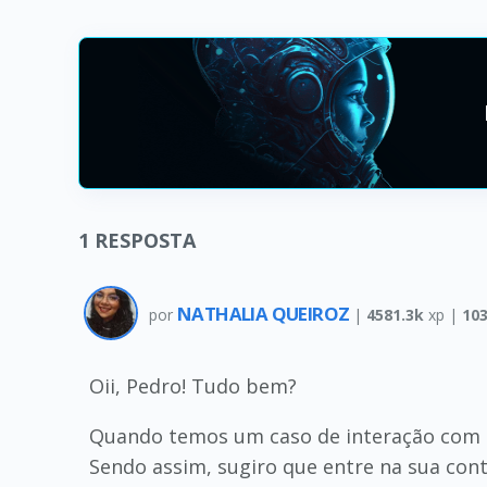
1
RESPOSTA
NATHALIA QUEIROZ
por
|
4581.3k
xp |
10
Oii, Pedro! Tudo bem?
Quando temos um caso de interação com 
Sendo assim, sugiro que entre na sua con