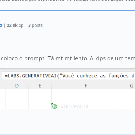
co
|
22.9k
xp |
3
posts
 coloco o prompt. Tá mt mt lento. Ai dps de um t