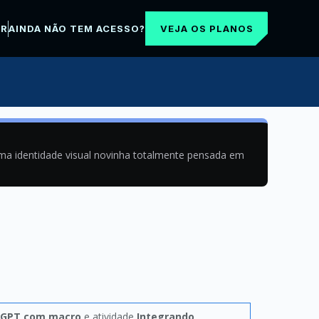
VEJA OS PLANOS
AR
AINDA NÃO TEM ACESSO?
uma identidade visual novinha totalmente pensada em
tGPT com macro
e atividade
Integrando