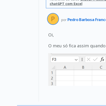
chatGPT com Excel
Pedro Barbosa Fran
por
Oi,
O meu só fica assim quando