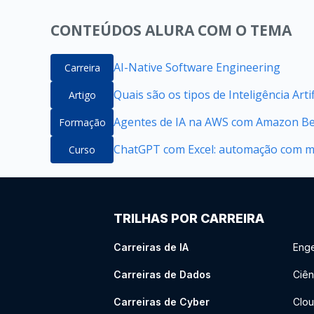
CONTEÚDOS ALURA COM O TEMA
AI-Native Software Engineering
Carreira
Quais são os tipos de Inteligência Artif
Artigo
Agentes de IA na AWS com Amazon B
Formação
ChatGPT com Excel: automação com m
Curso
TRILHAS POR CARREIRA
Carreiras de IA
Enge
Carreiras de Dados
Ciên
Carreiras de Cyber
Clou