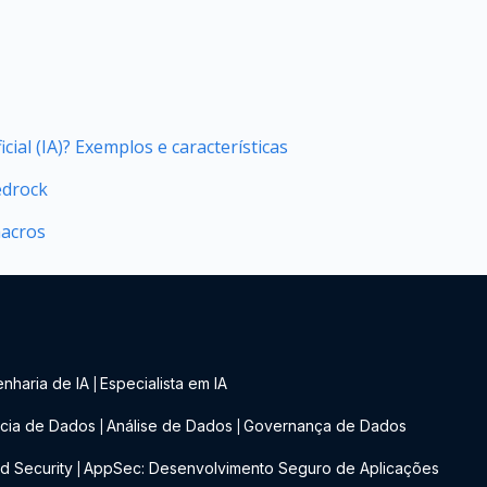
icial (IA)? Exemplos e características
edrock
acros
nharia de IA
Especialista em IA
|
cia de Dados
Análise de Dados
Governança de Dados
|
|
d Security
AppSec: Desenvolvimento Seguro de Aplicações
|