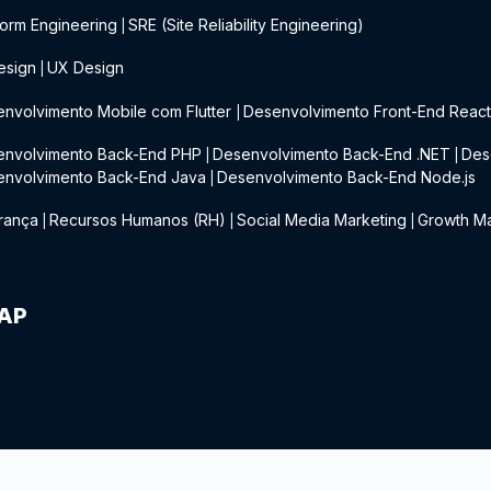
form Engineering
SRE (Site Reliability Engineering)
|
esign
UX Design
|
nvolvimento Mobile com Flutter
Desenvolvimento Front-End Reac
|
envolvimento Back-End PHP
Desenvolvimento Back-End .NET
Des
|
|
envolvimento Back-End Java
Desenvolvimento Back-End Node.js
|
rança
Recursos Humanos (RH)
Social Media Marketing
Growth Ma
|
|
|
IAP