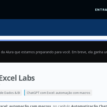
ENTR
a da Alura que estamos preparando para você. Em breve, ela ganha 
Excel Labs
4
 de Dados & BI
ChatGPT com Excel: automação com macros
xcel: automação com macros
, no capítulo
Automatização Cha