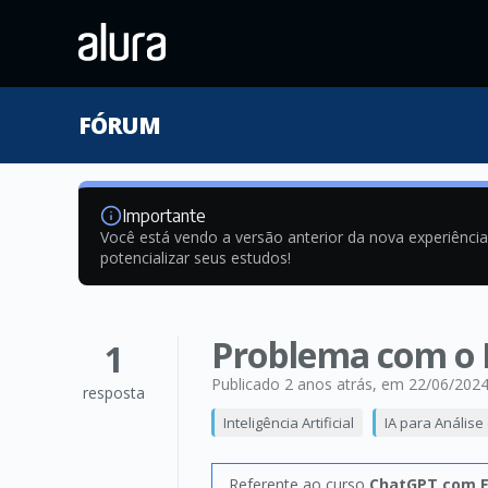
FÓRUM
Importante
Você está vendo a versão anterior da nova experiênci
potencializar seus estudos!
Problema com o 
1
Publicado 2 anos atrás
, em 22/06/202
resposta
Inteligência Artificial
IA para Análise
Referente ao curso
ChatGPT com E