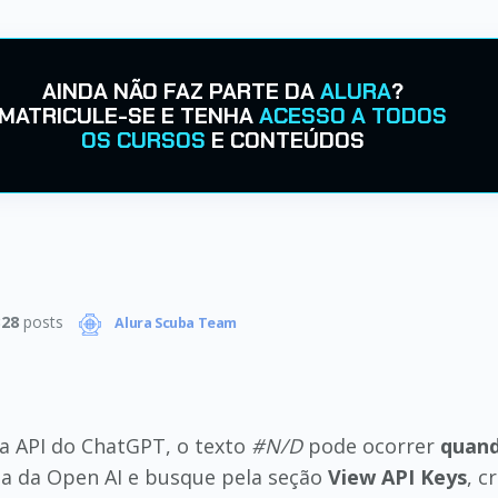
AINDA NÃO FAZ PARTE DA
ALURA
?
MATRICULE-SE E TENHA
ACESSO A TODOS
OS CURSOS
E CONTEÚDOS
328
posts
Alura Scuba Team
a API do ChatGPT, o texto
#N/D
pode ocorrer
quand
ta da Open AI e busque pela seção
View API Keys
, c