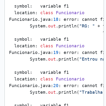
  symbol:   variable f1

  location: 
class
Funcionario
Funcionario.java:
18
: error: cannot fi
        System.
out
.println(
"RG: "
 + f
                                    ^

  symbol:   variable f1

  location: 
class
Funcionario
Funcionario.java:
19
: error: cannot fi
        System.
out
.println(
"Entrou na
                                     
  symbol:   variable f1

  location: 
class
Funcionario
Funcionario.java:
20
: error: cannot fi
        System.
out
.println(
"Trabalha 
                                     
  symbol:   variable f1
