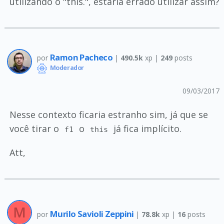
utilizando o "this.", estaria errado utilizar assim?
Ramon Pacheco
por
|
490.5k
xp |
249
posts
Moderador
09/03/2017
Nesse contexto ficaria estranho sim, já que se
você tirar o
o
já fica implícito.
f1
this
Att,
Murilo Savioli Zeppini
por
|
78.8k
xp |
16
posts