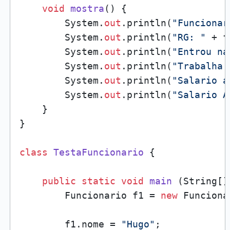
void
mostra
()
 {

        System.
out
.println(
"Funcionar
        System.
out
.println(
"RG: "
 + f
        System.
out
.println(
"Entrou na
        System.
out
.println(
"Trabalha 
        System.
out
.println(
"Salario a
        System.
out
.println(
"Salario A
    }

}

class
TestaFuncionario
 {

public
static
void
main
 (
String[]
        Funcionario f1 = 
new
 Funciona
        f1.nome = 
"Hugo"
;
