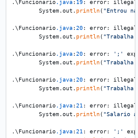
.\Funcionario
.java
:
19
: error: illegal
        System.out.
println
(
"Entrou na
                                     
.\Funcionario
.java
:
20
: error: illegal
        System.out.
println
(
"Trabalha 
                                     
.\Funcionario
.java
:
20
: error: 
';'
 exp
        System.out.
println
(
"Trabalha 
                                     
.\Funcionario
.java
:
20
: error: illegal
        System.out.
println
(
"Trabalha 
                                     
.\Funcionario
.java
:
21
: error: illegal
        System.out.
println
(
"Salario a
                                      
.\Funcionario
.java
:
21
: error: 
';'
 exp