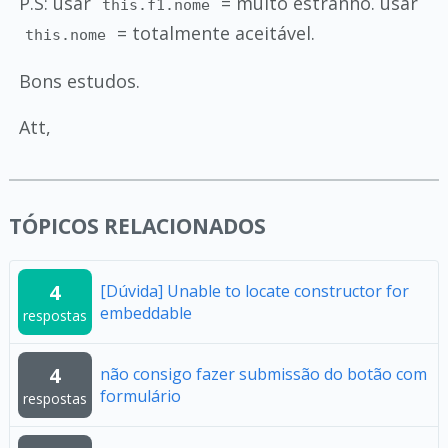
P.S: usar
= muito estranho. usar
this.f1.nome
= totalmente aceitável.
this.nome
Bons estudos.
Att,
TÓPICOS RELACIONADOS
4
[Dúvida] Unable to locate constructor for
embeddable
respostas
4
não consigo fazer submissão do botão com
formulário
respostas