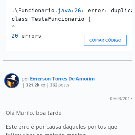
                                     
.\Funcionario
.java
:
26
: error: duplica
class TestaFuncionario {

20
 errors
COPIAR CÓDIGO
Emerson Torres De Amorim
por
|
321.2k
xp |
362
posts
09/03/2017
Olá Murilo, boa tarde.
Este erro é por causa daqueles pontos que