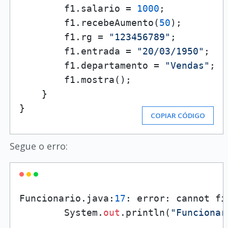
        f1.salario = 
1000
;

        f1.recebeAumento(
50
);

        f1.rg = 
"123456789"
;

        f1.entrada = 
"20/03/1950"
;

        f1.departamento = 
"Vendas"
;

        f1.mostra();

    }

}
COPIAR CÓDIGO
Segue o erro:
Funcionario.java:
17
: error: cannot fi
        System.
out
.println(
"Funcionar
                                      