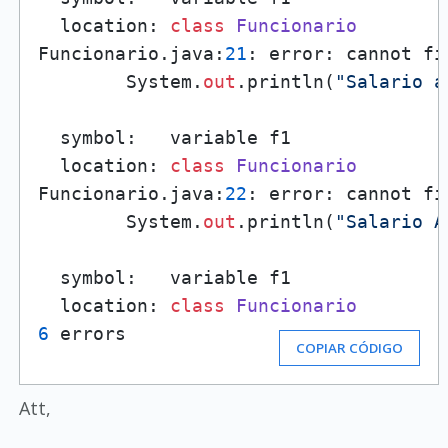
  location: 
class
Funcionario
Funcionario.java:
21
: error: cannot fi
        System.
out
.println(
"Salario a
                                      
  symbol:   variable f1

  location: 
class
Funcionario
Funcionario.java:
22
: error: cannot fi
        System.
out
.println(
"Salario A
                                      
  symbol:   variable f1

  location: 
class
Funcionario
6
 errors
COPIAR CÓDIGO
Att,