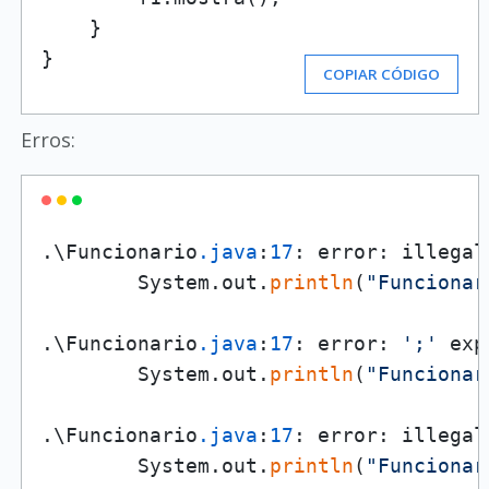
    }

}
COPIAR CÓDIGO
Erros:
.\Funcionario
.java
:
17
: error: illegal
        System.out.
println
(
"Funcionar
                                      
.\Funcionario
.java
:
17
: error: 
';'
 exp
        System.out.
println
(
"Funcionar
                                      
.\Funcionario
.java
:
17
: error: illegal
        System.out.
println
(
"Funcionar