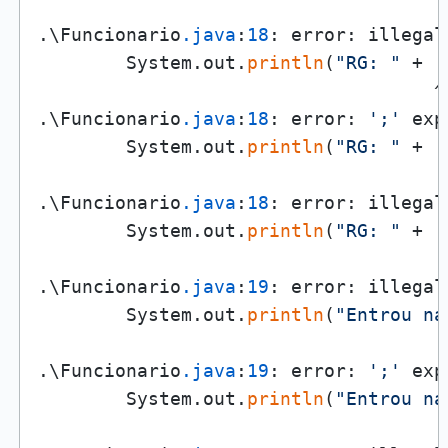
                                      
.\Funcionario
.java
:
18
: error: illegal
        System.out.
println
(
"RG: "
 + .
                                    ^

.\Funcionario
.java
:
18
: error: 
';'
 exp
        System.out.
println
(
"RG: "
 + .
                                     ^
.\Funcionario
.java
:
18
: error: illegal
        System.out.
println
(
"RG: "
 + .
                                      
.\Funcionario
.java
:
19
: error: illegal
        System.out.
println
(
"Entrou na
                                     
.\Funcionario
.java
:
19
: error: 
';'
 exp
        System.out.
println
(
"Entrou na
                                     