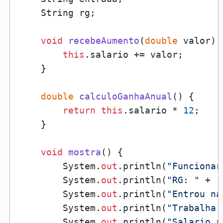
    String rg;

void
recebeAumento
(
double
 valor
)
 
this
.salario += valor;

    }

double
calculoGanhaAnual
()
 {

return
this
.salario * 
12
;

    }

void
mostra
()
 {

        System.
out
.println(
"Funcionar
        System.
out
.println(
"RG: "
 + .
        System.
out
.println(
"Entrou na
        System.
out
.println(
"Trabalha 
        System.
out
.println(
"Salario a