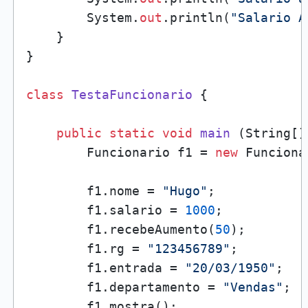
        System.
out
.println(
"Salario A
    }

}

class
TestaFuncionario
 {

public
static
void
main
 (
String[]
        Funcionario f1 = 
new
 Funciona
        f1.nome = 
"Hugo"
;

        f1.salario = 
1000
;

        f1.recebeAumento(
50
);

        f1.rg = 
"123456789"
;

        f1.entrada = 
"20/03/1950"
;

        f1.departamento = 
"Vendas"
;

        f1.mostra();
