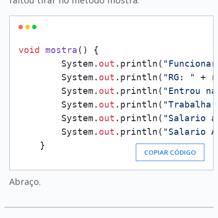
faltou tirar no método mostra:
void
mostra
()
 {

        System.
out
.println(
"Funcionar
        System.
out
.println(
"RG: "
 + r
        System.
out
.println(
"Entrou na
        System.
out
.println(
"Trabalha 
        System.
out
.println(
"Salario a
        System.
out
.println(
"Salario A
    }
COPIAR CÓDIGO
Abraço.