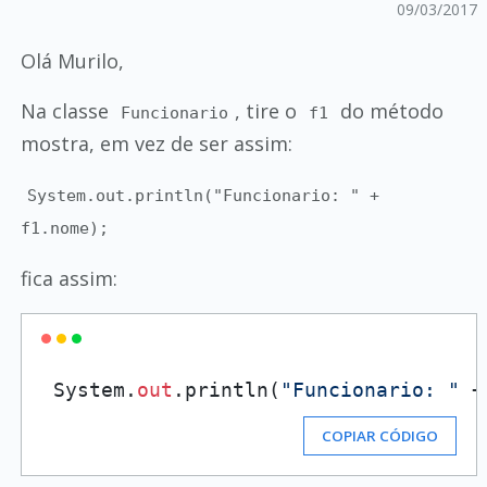
09/03/2017
Olá Murilo,
Na classe
, tire o
do método
Funcionario
f1
mostra, em vez de ser assim:
System.out.println("Funcionario: " +
f1.nome);
fica assim:
 System.
out
.println(
"Funcionario: "
 +
COPIAR CÓDIGO