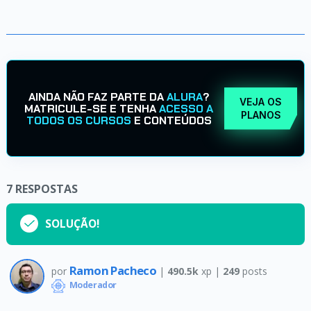
AINDA NÃO FAZ PARTE DA
ALURA
?
VEJA OS
MATRICULE-SE E TENHA
ACESSO A
PLANOS
TODOS OS CURSOS
E CONTEÚDOS
7
RESPOSTAS
SOLUÇÃO!
Ramon Pacheco
por
|
490.5k
xp |
249
posts
Moderador