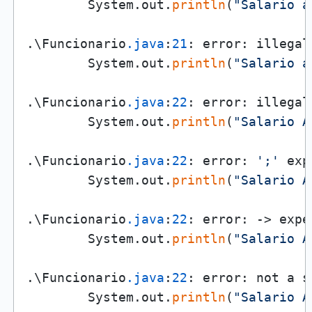
        System.out.
println
(
"Salario a
                                      
.\Funcionario
.java
:
21
: error: illegal
        System.out.
println
(
"Salario a
                                     
.\Funcionario
.java
:
22
: error: illegal
        System.out.
println
(
"Salario A
                                      
.\Funcionario
.java
:
22
: error: 
';'
 exp
        System.out.
println
(
"Salario A
                                      
.\Funcionario
.java
:
22
: error: -> expec
        System.out.
println
(
"Salario A
                                     
.\Funcionario
.java
:
22
: error: not a s
        System.out.
println
(
"Salario A