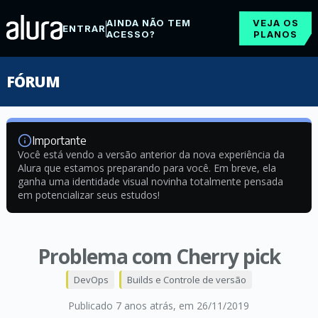
AINDA NÃO TEM
VEJA OS
ENTRAR
ACESSO?
PLANOS
FÓRUM
Importante
Você está vendo a versão anterior da nova experiência da
Alura que estamos preparando para você. Em breve, ela
ganha uma identidade visual novinha totalmente pensada
em potencializar seus estudos!
Problema com Cherry pick
DevOps
Builds e Controle de versão
Publicado 7 anos atrás
, em 26/11/2019