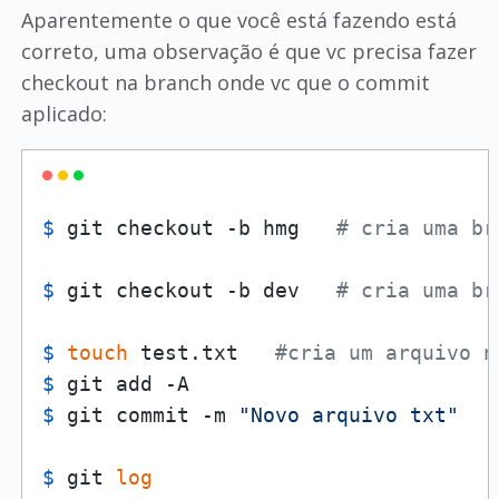
Aparentemente o que você está fazendo está
correto, uma observação é que vc precisa fazer
checkout na branch onde vc que o commit
aplicado:
$ 
git checkout -b hmg   
# cria uma br
$ 
git checkout -b dev   
# cria uma br
$ 
touch
 test.txt   
#cria um arquivo n
$ 
git add -A
$ 
git commit -m 
"Novo arquivo txt"
$ 
git 
log