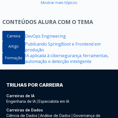
Mostrar mais tópicos
CONTEÚDOS ALURA COM O TEMA
DevOps Engineering
Carreira
Publicando SpringBoot e Frontend em
Artigo
produção
IA aplicada à cibersegurança: ferramentas,
Formação
automação e detecção inteligente
TRILHAS POR CARREIRA
Carreiras de IA
Engenharia de IA
Especialista em IA
|
Carreiras de Dados
Ciência de Dados
Análise de Dados
Governança de
|
|