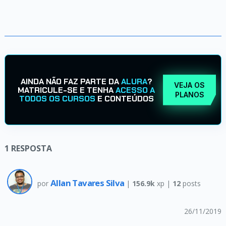
AINDA NÃO FAZ PARTE DA
ALURA
?
VEJA OS
MATRICULE-SE E TENHA
ACESSO A
PLANOS
TODOS OS CURSOS
E CONTEÚDOS
1
RESPOSTA
Allan Tavares Silva
por
|
156.9k
xp |
12
posts
26/11/2019