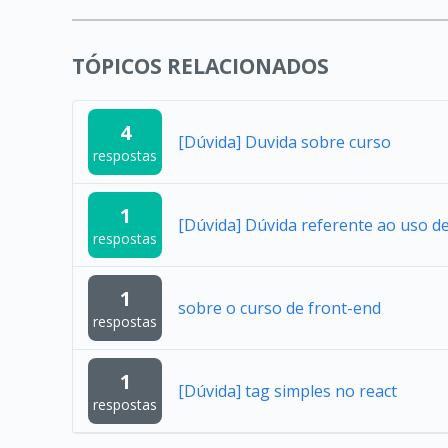
TÓPICOS RELACIONADOS
4
[Dúvida] Duvida sobre curso
respostas
1
[Dúvida] Dúvida referente ao uso 
respostas
1
sobre o curso de front-end
respostas
1
[Dúvida] tag simples no react
respostas