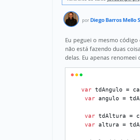
Diego Barros Mello 
por
Eu peguei o mesmo código d
não está fazendo duas coisas
delas. Eu apenas renomeei 
var
 tdAngulo = ca
var
 angulo = tdA
var
 tdAltura = c
var
 altura = tdA