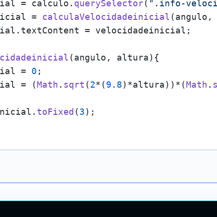
ial = calculo.
querySelector
(
".info-veloc
icial = 
calculaVelocidadeinicial
(angulo, 
ial.
textContent
 = velocidadeinicial;

cidadeinicial
(
angulo, altura
){

ial = 
0
;

ial = (
Math
.
sqrt
(
2
*(
9.8
)*altura))*(
Math
.
nicial.
toFixed
(
3
);
