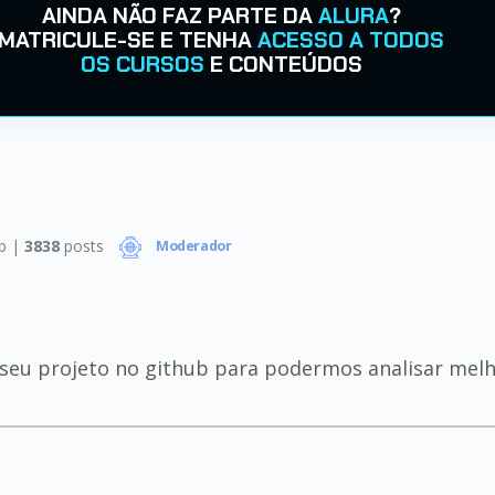
AINDA NÃO FAZ PARTE DA
ALURA
?
MATRICULE-SE E TENHA
ACESSO A TODOS
OS CURSOS
E CONTEÚDOS
p |
3838
posts
Moderador
o seu projeto no github para podermos analisar melh