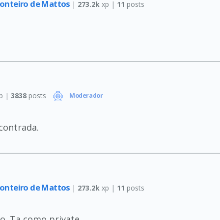
Monteiro de Mattos
|
273.2k
xp |
11
posts
p |
3838
posts
Moderador
contrada.
Monteiro de Mattos
|
273.2k
xp |
11
posts
co. Ta como private