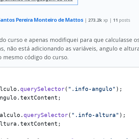
Santos Pereira Monteiro de Mattos
|
273.2k
xp |
11
posts
o curso e apenas modifiquei para que calculasse os
, não está adicionando as variáveis, angulo e altura
o mesmo código do curso.
lculo.
querySelector
(
".info-angulo"
);

ngulo.
textContent
;

alculo.
querySelector
(
".info-altura"
);

ltura.
textContent
;
