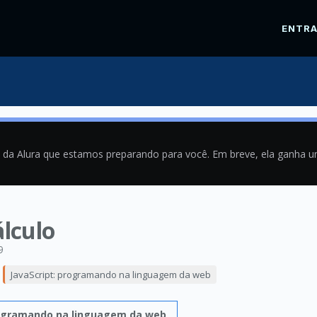
ENTR
a da Alura que estamos preparando para você. Em breve, ela ganha 
lculo
9
JavaScript: programando na linguagem da web
rogramando na linguagem da web