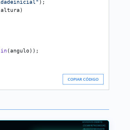
idadeinicial"
);

altura)

sin
(angulo));

COPIAR CÓDIGO