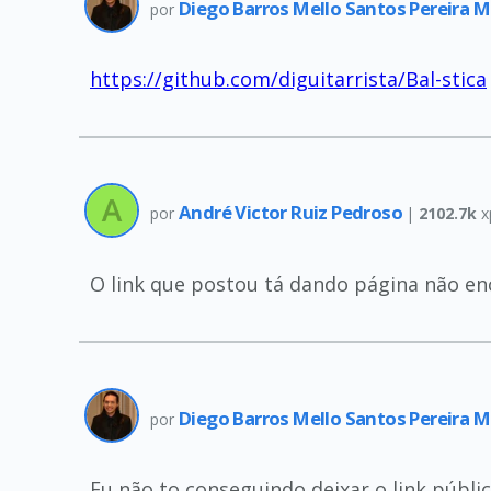
Diego Barros Mello Santos Pereira 
por
https://github.com/diguitarrista/Bal-stica
André Victor Ruiz Pedroso
por
|
2102.7k
x
O link que postou tá dando página não en
Diego Barros Mello Santos Pereira 
por
Eu não to conseguindo deixar o link públi