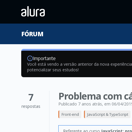
FÓRUM
Importante
Você está vendo a versão anterior da nova experiênci
potencializar seus estudos!
Problema com cá
7
Publicado 7 anos atrás
, em 06/04/201
respostas
Front-end
JavaScript & TypeScript
Referente ao curso
JavaScript: p