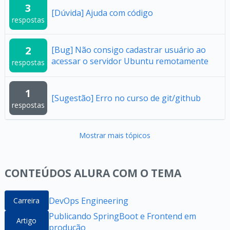
3
[Dúvida] Ajuda com código
respostas
2
[Bug] Não consigo cadastrar usuário ao
acessar o servidor Ubuntu remotamente
respostas
1
[Sugestão] Erro no curso de git/github
respostas
Mostrar mais tópicos
CONTEÚDOS ALURA COM O TEMA
DevOps Engineering
Carreira
Publicando SpringBoot e Frontend em
Artigo
produção