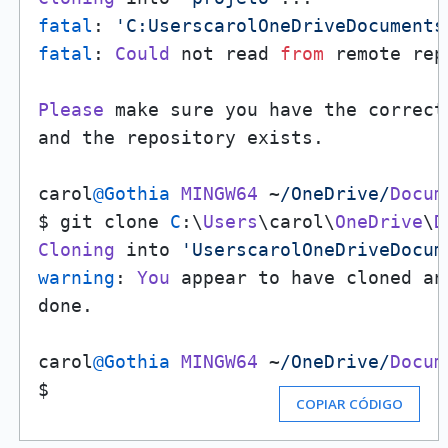
fatal
: 
'C:UserscarolOneDriveDocuments
fatal
: 
Could
 not read 
from
 remote rep
Please
 make sure you have the correct
and the repository exists.

carol
@Gothia
MINGW64
 ~
/OneDrive/
Docum
$ git clone 
C
:\
Users
\carol\
OneDrive
\
D
Cloning
 into 
'UserscarolOneDriveDocum
warning
: 
You
 appear to have cloned an
done.

carol
@Gothia
MINGW64
 ~
/OneDrive/
Docum
$ 
COPIAR CÓDIGO