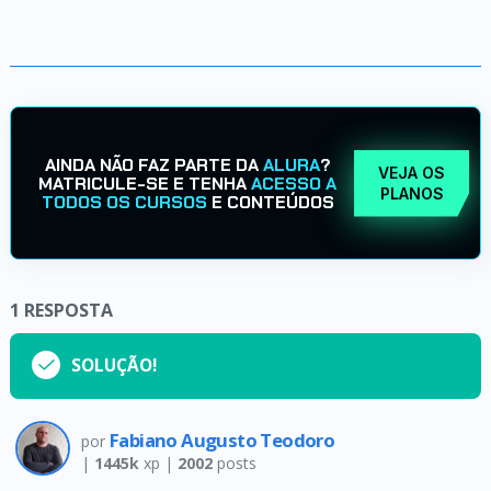
AINDA NÃO FAZ PARTE DA
ALURA
?
VEJA OS
MATRICULE-SE E TENHA
ACESSO A
PLANOS
TODOS OS CURSOS
E CONTEÚDOS
1
RESPOSTA
SOLUÇÃO!
Fabiano Augusto Teodoro
por
|
1445k
xp |
2002
posts