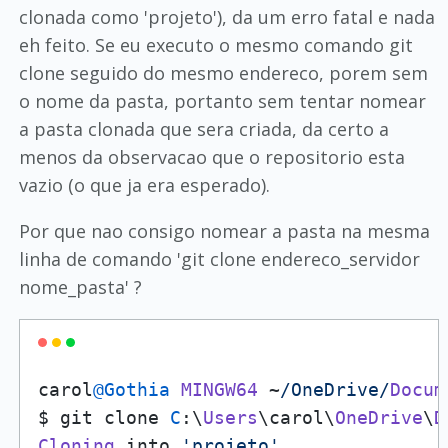
clonada como 'projeto'), da um erro fatal e nada
eh feito. Se eu executo o mesmo comando git
clone seguido do mesmo endereco, porem sem
o nome da pasta, portanto sem tentar nomear
a pasta clonada que sera criada, da certo a
menos da observacao que o repositorio esta
vazio (o que ja era esperado).
Por que nao consigo nomear a pasta na mesma
linha de comando 'git clone endereco_servidor
nome_pasta' ?
carol
@Gothia
MINGW64
 ~
/OneDrive/
Docum
$ git clone 
C
:\
Users
\carol\
OneDrive
\
D
Cloning
 into 
'projeto'