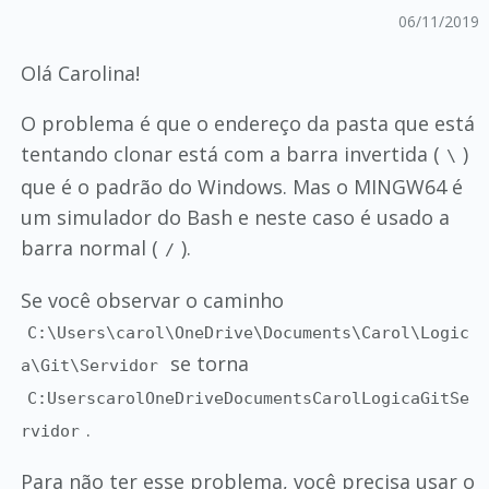
06/11/2019
Olá Carolina!
O problema é que o endereço da pasta que está
tentando clonar está com a barra invertida (
)
\
que é o padrão do Windows. Mas o MINGW64 é
um simulador do Bash e neste caso é usado a
barra normal (
).
/
Se você observar o caminho
C:\Users\carol\OneDrive\Documents\Carol\Logic
se torna
a\Git\Servidor
C:UserscarolOneDriveDocumentsCarolLogicaGitSe
.
rvidor
Para não ter esse problema, você precisa usar o