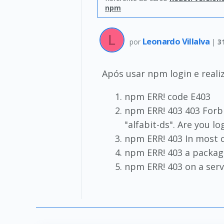
npm
Leonardo Villalva
por
|
3
Após usar npm login e reali
npm ERR! code E403
npm ERR! 403 403 Forb
"alfabit-ds". Are you l
npm ERR! 403 In most c
npm ERR! 403 a package 
npm ERR! 403 on a serv