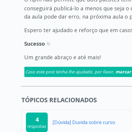
conseguirá publicá-lo a menos que seja o
da aula pode dar erro, na próxima aula o p
Espero ter ajudado e reforço que em caso
Sucesso
✨
Um grande abraço e até mais!
Caso este post tenha lhe ajudado, por favor,
marcar
TÓPICOS RELACIONADOS
4
[Dúvida] Duvida sobre curso
respostas