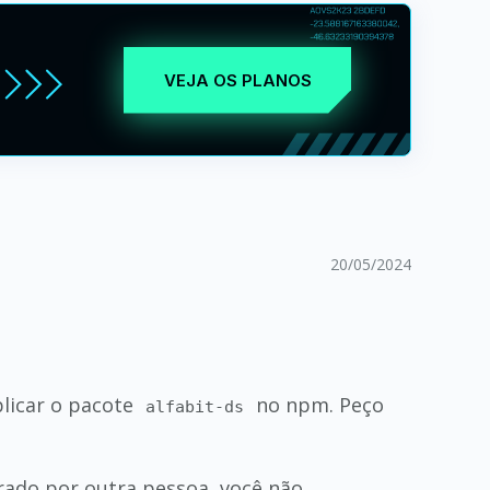
VEJA OS PLANOS
20/05/2024
licar o pacote
no npm. Peço
alfabit-ds
trado por outra pessoa, você não