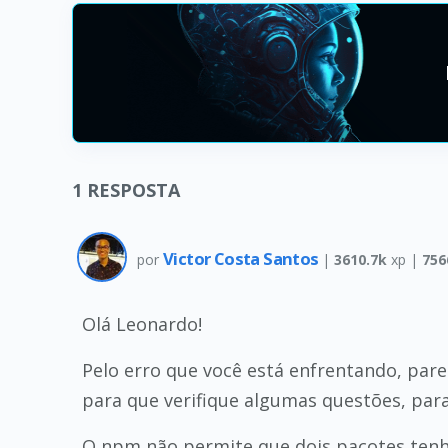
1
RESPOSTA
Victor Costa Santos
por
|
3610.7k
xp |
756
Olá Leonardo!
Pelo erro que você está enfrentando, par
para que verifique algumas questões, par
O npm não permite que dois pacotes te