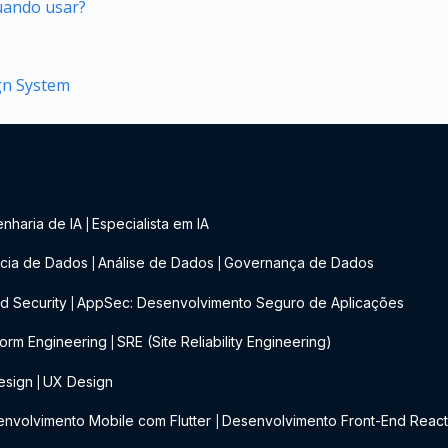
quando usar?
ign System
nharia de IA
Especialista em IA
|
cia de Dados
Análise de Dados
Governança de Dados
|
|
d Security
AppSec: Desenvolvimento Seguro de Aplicações
|
form Engineering
SRE (Site Reliability Engineering)
|
esign
UX Design
|
nvolvimento Mobile com Flutter
Desenvolvimento Front-End Reac
|