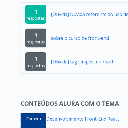
1
[Dúvida] Dúvida referente ao uso 
respostas
1
sobre o curso de front-end
respostas
1
[Dúvida] tag simples no react
respostas
CONTEÚDOS ALURA COM O TEMA
Desenvolvimento Front-End React
Carreira