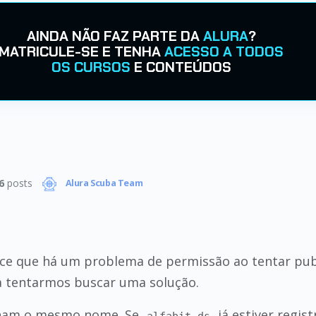
AINDA NÃO FAZ PARTE DA
ALURA
?
MATRICULE-SE E TENHA
ACESSO A TODOS
OS CURSOS
E CONTEÚDOS
6
posts
Alura Scuba Team
ece que há um problema de permissão ao tentar pub
a tentarmos buscar uma solução.
nham o mesmo nome. Se
já estiver regis