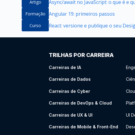
Async/await no JavaScript: o que é e 
Artigo
Angular 19: primeiros passos
Formação
React: versione e publique o seu Des
Curso
TRILHAS POR CARREIRA
Carreiras de IA
Enge
Carreiras de Dados
Ciên
Carreiras de Cyber
Clou
Carreiras de DevOps & Cloud
Plat
Carreiras de UX & UI
UI D
Carreiras de Mobile & Front-End
Dese