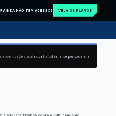
VEJA OS PLANOS
AR
AINDA NÃO TEM ACESSO?
uma identidade visual novinha totalmente pensada em
pm
e atividade
Criando conta e publicando no