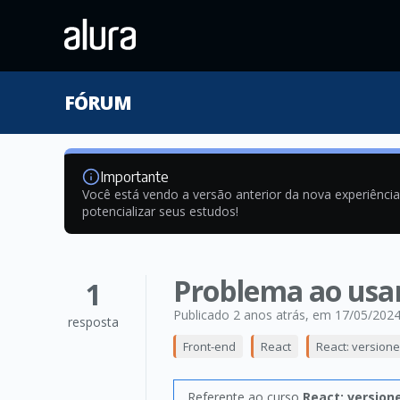
FÓRUM
Importante
Você está vendo a versão anterior da nova experiênci
potencializar seus estudos!
Problema ao usa
1
Publicado 2 anos atrás
, em 17/05/202
resposta
Front-end
React
React: version
Referente ao curso
React: version