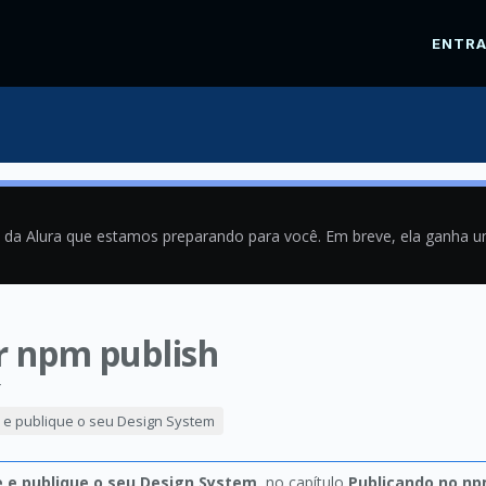
ENTR
a da Alura que estamos preparando para você. Em breve, ela ganha 
r npm publish
4
e e publique o seu Design System
e e publique o seu Design System
, no capítulo
Publicando no n