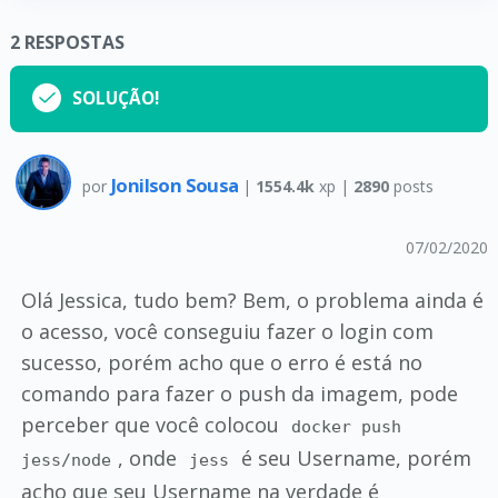
2
RESPOSTAS
SOLUÇÃO!
Jonilson Sousa
por
|
1554.4k
xp |
2890
posts
07/02/2020
Olá Jessica, tudo bem? Bem, o problema ainda é
o acesso, você conseguiu fazer o login com
sucesso, porém acho que o erro é está no
comando para fazer o push da imagem, pode
perceber que você colocou
docker push
, onde
é seu Username, porém
jess/node
jess
acho que seu Username na verdade é