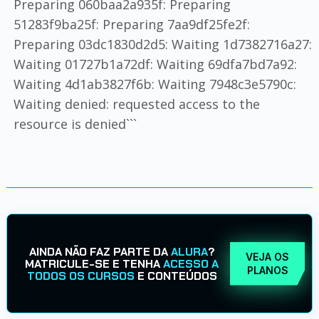
Preparing 060baa2a935f: Preparing
51283f9ba25f: Preparing 7aa9df25fe2f:
Preparing 03dc1830d2d5: Waiting 1d7382716a27:
Waiting 01727b1a72df: Waiting 69dfa7bd7a92:
Waiting 4d1ab3827f6b: Waiting 7948c3e5790c:
Waiting denied: requested access to the
resource is denied```
AINDA NÃO FAZ PARTE DA
ALURA
?
VEJA OS
MATRICULE-SE E TENHA
ACESSO A
PLANOS
TODOS OS CURSOS
E CONTEÚDOS